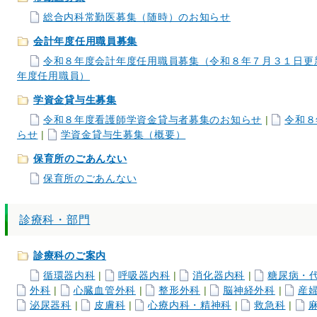
総合内科常勤医募集（随時）のお知らせ
会計年度任用職員募集
令和８年度会計年度任用職員募集（令和８年７月３１日更
年度任用職員）
学資金貸与生募集
令和８年度看護師学資金貸与者募集のお知らせ
|
令和８
らせ
|
学資金貸与生募集（概要）
保育所のごあんない
保育所のごあんない
診療科・部門
診療科のご案内
循環器内科
|
呼吸器内科
|
消化器内科
|
糖尿病・
外科
|
心臓血管外科
|
整形外科
|
脳神経外科
|
産
泌尿器科
|
皮膚科
|
心療内科・精神科
|
救急科
|