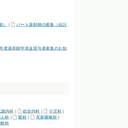
新）
|
パート薬剤師の募集（会計
年度薬剤師学資金貸与者募集のお知
代謝内科
|
総合内科
|
小児科
|
婦人科
|
眼科
|
耳鼻咽喉科
|
麻酔科