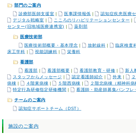
部門のご案内
診療部医師支援室
|
医事課情報係
|
認知症疾患医療
デジタル戦略室
|
こころのリハビリテーションセンター
|
センター(旧地域医療連携室)
|
薬剤部
医療技術部
医療技術部概要・基本理念
|
放射線科
|
臨床検査
床工学科
|
視能訓練科
|
栄養科
看護部
看護部
|
看護部概要
|
看護部教育・研修
|
新人
スタッフからメッセージ
|
認定看護師紹介
|
外来
|
２
病棟
|
４階東病棟
|
５階西病棟
|
２階北病棟（精神科病
特定行為研修指定研修機関
|
看護師・助産師募集パンフレ
チームのご案内
認知症サポートチーム（DST）
施設のご案内