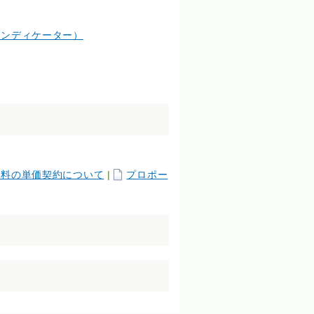
インディケーター）
材料の単価契約について
|
プロポー