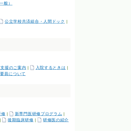
一般）
公立学校共済組合・人間ドック
|
院支援のご案内
|
入院するときは
|
要員について
研修
|
新専門医研修プログラム
|
|
後期臨床研修
|
研修医の紹介