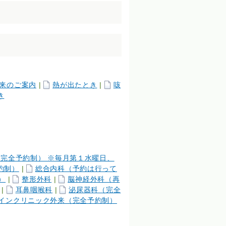
来のご案内
|
熱が出たとき
|
咳
き
完全予約制） ※毎月第１水曜日、
約制）
|
総合内科（予約は行って
）
|
整形外科
|
脳神経外科（再
|
耳鼻咽喉科
|
泌尿器科（完全
インクリニック外来（完全予約制）