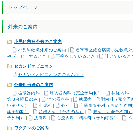
トップページ
外来のご案内
小児科救急外来のご案内
小児科救急外来のご案内
|
名寄市立総合病院小児救急外
やゼーゼーするとき
|
下痢をしているとき
|
吐いていると
セカンドオピニオン
セカンドオピニオンのごあんない
外来担当医のご案内
循環器内科
|
呼吸器内科（完全予約制）
|
神経内科（
第３金曜日のみ
|
消化器内科
|
糖尿病・代謝内科（完全予
いません）
|
小児科
|
外科
|
心臓血管外科（再診予約制
診予約制）
|
産婦人科 （予約のみ）
|
眼科（完全予約制）
予約制）
|
皮膚科
|
心療内科・精神科（予約可能）
|
ペ
ワクチンのご案内