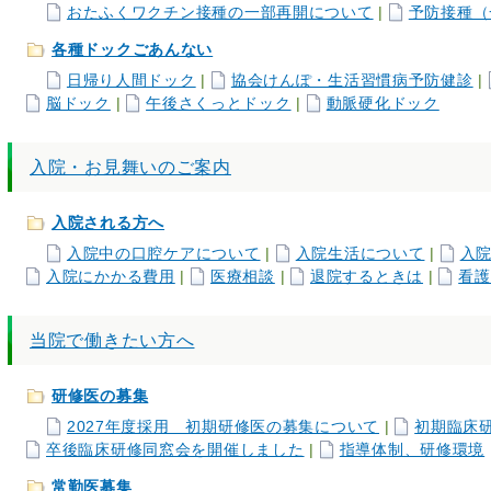
おたふくワクチン接種の一部再開について
|
予防接種（
各種ドックごあんない
日帰り人間ドック
|
協会けんぽ・生活習慣病予防健診
|
脳ドック
|
午後さくっとドック
|
動脈硬化ドック
入院・お見舞いのご案内
入院される方へ
入院中の口腔ケアについて
|
入院生活について
|
入
入院にかかる費用
|
医療相談
|
退院するときは
|
看護
当院で働きたい方へ
研修医の募集
2027年度採用 初期研修医の募集について
|
初期臨床
卒後臨床研修同窓会を開催しました
|
指導体制、研修環境
常勤医募集