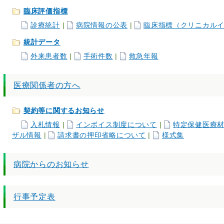
臨床評価指標
診療統計
|
病院情報の公表
|
臨床指標（クリニカル
統計データ
外来患者数
|
手術件数
|
救急年報
医療関係者の方へ
契約等に関するお知らせ
入札情報
|
インボイス制度について
|
特定保健医療
ザル情報
|
請求書の押印省略について
|
様式集
病院からのお知らせ
行事予定表