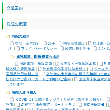
交通案内
病院の概要
病院の紹介
理念・基本方針
|
沿革
|
病院倫理規定
|
病床数・
わせ
|
プライバシーポリシー
|
経営比較分析表
|
シンボ
施設基準、医療費等の掲示
届出事項・施設基準
|
医療ＤＸ推進体制加算
|
明
般名処方管理加算
|
外来腫瘍化学療法診療料１
|
ベースア
医薬品使用体制加算
|
入院時の食事療養の標準負担額（患者
払窓口のご案内・カードご利用のご案内
|
医療費未収金対策
しています
病院の取り組み
COVID-19 に関するレジストリ研究に関するお知らせ
|
評価
|
名寄市立総合病院サポートクラブ
|
病院機能評価
|
療支援事業
|
NCDデータベース事業の参加について