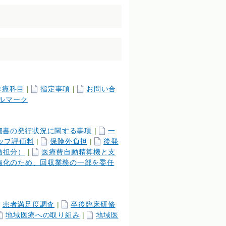
診療科目
|
指定事項
|
お問い合
ルマーク
細書の発行状況に関する事項
|
一
ップ評価料
|
保険外負担
|
後発
負担分）
|
医療費自動精算機と支
強化のため、回収業務の一部を委任
患者満足度調査
|
卒後臨床研修
地域医療への取り組み
|
地域医