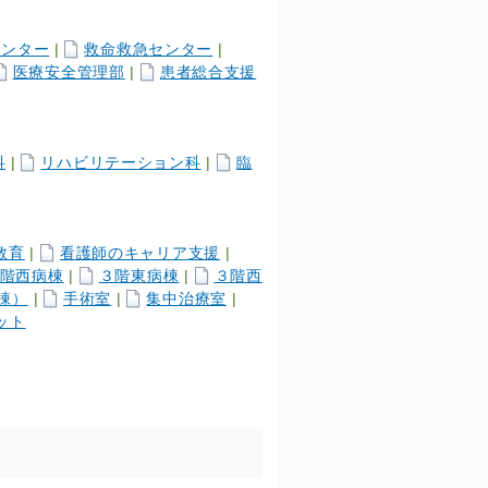
センター
|
救命救急センター
|
医療安全管理部
|
患者総合支援
科
|
リハビリテーション科
|
臨
教育
|
看護師のキャリア支援
|
階西病棟
|
３階東病棟
|
３階西
棟）
|
手術室
|
集中治療室
|
ット