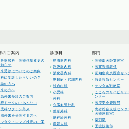
来のご案内
診療科
部門
耳鼻咽喉科 診療体制変更の
循環器内科
診療部医師支援室
お知らせ
呼吸器内科
医事課情報係
外来受診についてのご案内
消化器内科
認知症疾患医療セン
何科に受診したらいいの？
糖尿病・代謝内科
救命救急センター
初診の方へ
総合内科
デジタル戦略室
再来の方へ
小児科
こころのリハビリテ
救急外来受診のご案内
ンター
外科
各種ドックのごあんない
医療安全管理部
心臓血管外科
小児科ワクチン外来
患者総合支援センタ
整形外科
医療連携室)
乳腺外来を受診する方へ
脳神経外科
薬剤部
コンタクトレンズ検査のご案
産婦人科
内
医療技術部