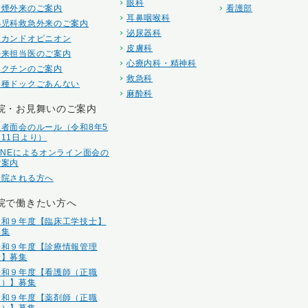
眼科
禁煙外来のご案内
看護部
耳鼻咽喉科
小児科救急外来のご案内
泌尿器科
セカンドオピニオン
皮膚科
外来担当医のご案内
心療内科・精神科
ワクチンのご案内
救急科
各種ドックごあんない
麻酔科
院・お見舞いのご案内
患者面会のルール（令和8年5
月11日より）
LINEによるオンライン面会の
ご案内
入院される方へ
院で働きたい方へ
令和９年度【臨床工学技士】
募集
令和９年度【診療情報管理
士】募集
令和９年度【看護師（正職
員）】募集
令和９年度【薬剤師（正職
員）】募集