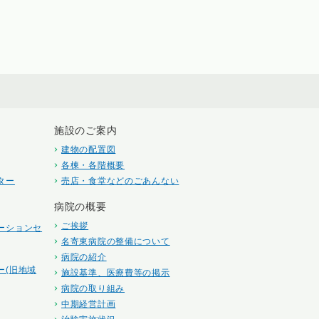
施設のご案内
建物の配置図
各棟・各階概要
ター
売店・食堂などのごあんない
病院の概要
ご挨拶
ーションセ
名寄東病院の整備について
病院の紹介
ー(旧地域
施設基準、医療費等の掲示
病院の取り組み
中期経営計画