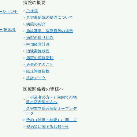
病院の概要
ご挨拶
ーションセ
名寄東病院の整備について
病院の紹介
ー(旧地域
施設基準、医療費等の掲示
病院の取り組み
中期経営計画
治験実施状況
病院の広報活動
過去のできごと
臨床評価指標
統計データ
医療関係者の皆様へ
（事業者の方へ）院内での物
販出店希望の方へ
名寄市立総合病院オープンデ
ータ
予約（診療・検査）に関して
契約等に関するお知らせ