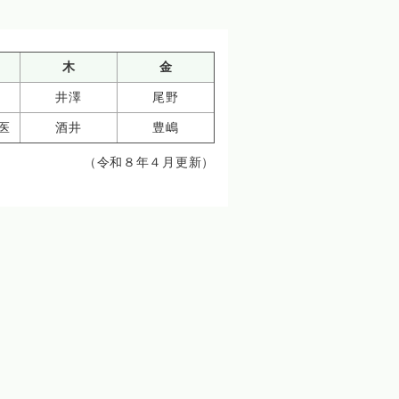
木
金
井澤
尾野
医
酒井
豊嶋
（令和８年４月更新）