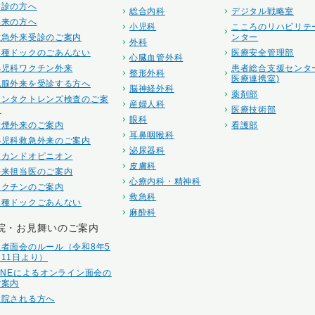
初診の方へ
総合内科
デジタル戦略室
再来の方へ
小児科
こころのリハビリテ
救急外来受診のご案内
ンター
外科
各種ドックのごあんない
医療安全管理部
心臓血管外科
小児科ワクチン外来
患者総合支援センタ
整形外科
医療連携室)
乳腺外来を受診する方へ
脳神経外科
薬剤部
コンタクトレンズ検査のご案
産婦人科
内
医療技術部
眼科
禁煙外来のご案内
看護部
耳鼻咽喉科
小児科救急外来のご案内
泌尿器科
セカンドオピニオン
皮膚科
外来担当医のご案内
心療内科・精神科
ワクチンのご案内
救急科
各種ドックごあんない
麻酔科
院・お見舞いのご案内
患者面会のルール（令和8年5
月11日より）
LINEによるオンライン面会の
ご案内
入院される方へ