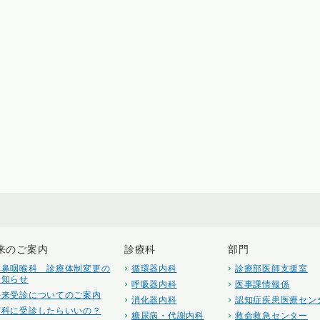
来のご案内
診療科
部門
耳鼻咽喉科 診療体制変更の
循環器内科
診療部医師支援室
お知らせ
呼吸器内科
医事課情報係
外来受診についてのご案内
消化器内科
認知症疾患医療セン
何科に受診したらいいの？
糖尿病・代謝内科
救命救急センター