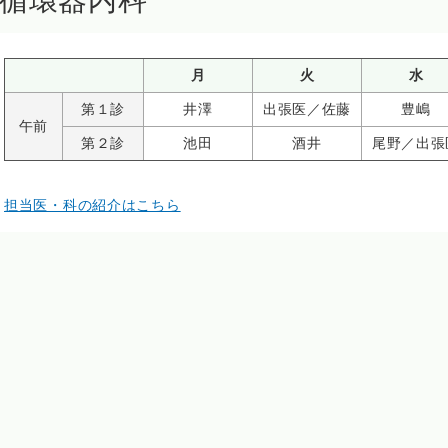
循環器内科
月
火
水
第１診
井澤
出張医／佐藤
豊嶋
午前
第２診
池田
酒井
尾野／出張
担当医・科の紹介はこちら