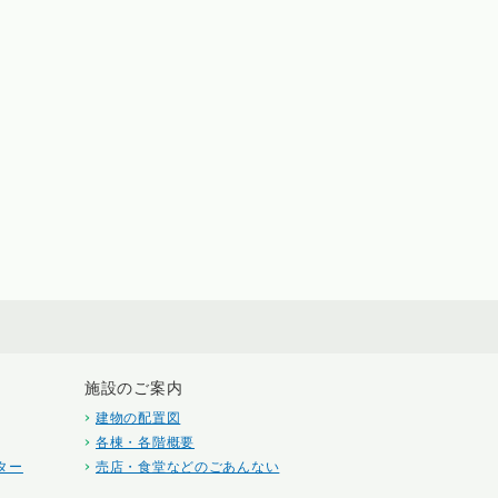
施設のご案内
建物の配置図
各棟・各階概要
ター
売店・食堂などのごあんない