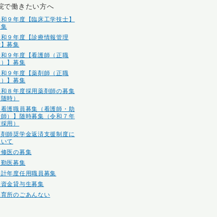
院で働きたい方へ
令和９年度【臨床工学技士】
募集
令和９年度【診療情報管理
士】募集
令和９年度【看護師（正職
員）】募集
令和９年度【薬剤師（正職
員）】募集
令和８年度採用薬剤師の募集
（随時）
【看護職員募集（看護師・助
産師）】随時募集（令和７年
度採用）
薬剤師奨学金返済支援制度に
ついて
研修医の募集
常勤医募集
会計年度任用職員募集
学資金貸与生募集
保育所のごあんない