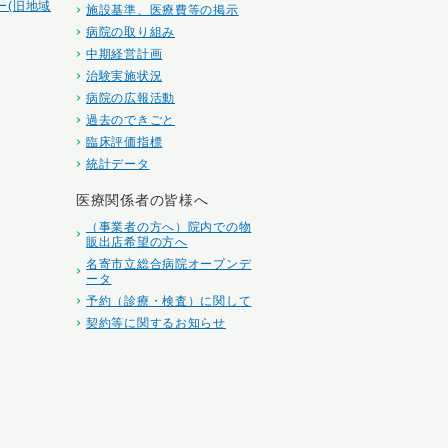
ー(旧地域
施設基準、医療費等の掲示
病院の取り組み
中期経営計画
治験実施状況
病院の広報活動
過去のできごと
臨床評価指標
統計データ
医療関係者の皆様へ
（事業者の方へ）院内での物
販出店希望の方へ
名寄市立総合病院オープンデ
ータ
予約（診療・検査）に関して
契約等に関するお知らせ