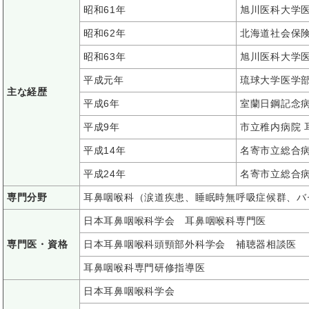
昭和61年
旭川医科大学医
昭和62年
北海道社会保険
昭和63年
旭川医科大学医
平成元年
琉球大学医学部
主な経歴
平成6年
室蘭日鋼記念病
平成9年
市立稚内病院 
平成14年
名寄市立総合病
平成24年
名寄市立総合病
専門分野
耳鼻咽喉科（涙道疾患、睡眠時無呼吸症候群、バ
日本耳鼻咽喉科学会 耳鼻咽喉科専門医
専門医・資格
日本耳鼻咽喉科頭頸部外科学会 補聴器相談医
耳鼻咽喉科専門研修指導医
日本耳鼻咽喉科学会