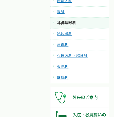
産婦人科
眼科
耳鼻咽喉科
泌尿器科
皮膚科
心療内科・精神科
救急科
麻酔科