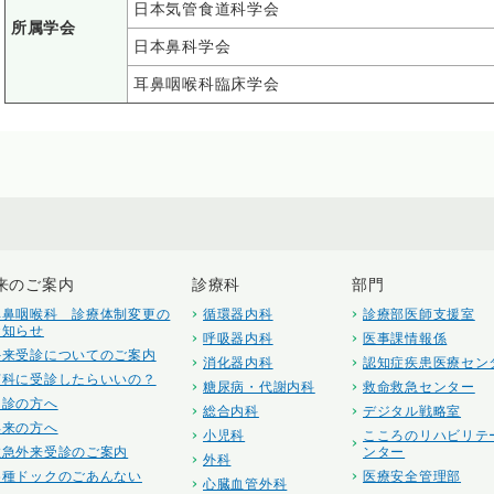
日本気管食道科学会
所属学会
日本鼻科学会
耳鼻咽喉科臨床学会
来のご案内
診療科
部門
耳鼻咽喉科 診療体制変更の
循環器内科
診療部医師支援室
お知らせ
呼吸器内科
医事課情報係
外来受診についてのご案内
消化器内科
認知症疾患医療セン
何科に受診したらいいの？
糖尿病・代謝内科
救命救急センター
初診の方へ
総合内科
デジタル戦略室
再来の方へ
小児科
こころのリハビリテ
救急外来受診のご案内
ンター
外科
各種ドックのごあんない
医療安全管理部
心臓血管外科