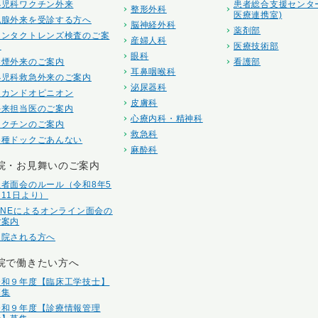
小児科ワクチン外来
患者総合支援センタ
整形外科
医療連携室)
乳腺外来を受診する方へ
脳神経外科
薬剤部
コンタクトレンズ検査のご案
産婦人科
内
医療技術部
眼科
禁煙外来のご案内
看護部
耳鼻咽喉科
小児科救急外来のご案内
泌尿器科
セカンドオピニオン
皮膚科
外来担当医のご案内
心療内科・精神科
ワクチンのご案内
救急科
各種ドックごあんない
麻酔科
院・お見舞いのご案内
患者面会のルール（令和8年5
月11日より）
LINEによるオンライン面会の
ご案内
入院される方へ
院で働きたい方へ
令和９年度【臨床工学技士】
募集
令和９年度【診療情報管理