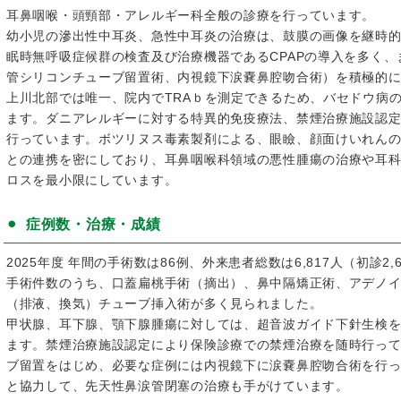
耳鼻咽喉・頭頸部・アレルギー科全般の診療を行っています。
幼小児の滲出性中耳炎、急性中耳炎の治療は、鼓膜の画像を継時
眠時無呼吸症候群の検査及び治療機器であるCPAPの導入を多く
管シリコンチューブ留置術、内視鏡下涙嚢鼻腔吻合術）を積極的
上川北部では唯一、院内でTRAｂを測定できるため、バセドウ病
ます。ダニアレルギーに対する特異的免疫療法、禁煙治療施設認
行っています。ボツリヌス毒素製剤による、眼瞼、顔面けいれん
との連携を密にしており、耳鼻咽喉科領域の悪性腫瘍の治療や耳
ロスを最小限にしています。
症例数・治療・成績
2025年度 年間の手術数は86例、外来患者総数は6,817人（初診2,
手術件数のうち、口蓋扁桃手術（摘出）、鼻中隔矯正術、アデノ
（排液、換気）チューブ挿入術が多く見られました。
甲状腺、耳下腺、顎下腺腫瘍に対しては、超音波ガイド下針生検
ます。禁煙治療施設認定により保険診療での禁煙治療を随時行っ
ブ留置をはじめ、必要な症例には内視鏡下に涙嚢鼻腔吻合術を行
と協力して、先天性鼻涙管閉塞の治療も手がけています。