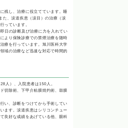
的に残し、治療に役立てています。睡
、また、涙道疾患（涙目）の治療（涙
に行っています。
の即日の診断及び治療に力を入れてい
定により保険診療での禁煙治療を随時
の治療を行っています。旭川医科大学
科領域の治療など迅速な対応で時間的
628人）、入院患者は150人。
イド切除術、下甲介粘膜焼灼術、鼓膜
を行い、診断をつけてから手術してい
ています。涙道疾患はシリコンチュー
って良好な成績をあげている他、眼科