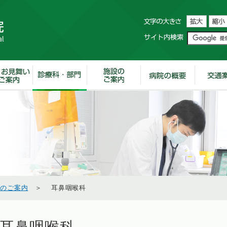
科のご案内
＞ 耳鼻咽喉科