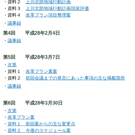
・資料２
上川北部地域行動計画
・資料３
上川北部地域行動計画現状評価
・資料４
改革プラン項目整理案
・
議事録
第4回 平成28年2月4日
・
議事録
第5回 平成28年3月7日
・
次第
・資料１
改革プラン素案
・資料２
前回会議までの発言にあった事項の主な掲載箇所
・
議事録
第6回 平成28年3月30日
・
次第
・
改革プラン案
・
資料１ 前回案からの主な変更点
・
資料２ 今後のスケジュール案