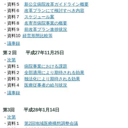
・資料５
新公立病院改革ガイドライン概要
・資料６
改革プランにて検討すべき内容
・資料７
スケジュール案
・資料８
名寄市病院事業の概要
・資料９
前改革プラン進捗状況
・資料10
経営形態比較等
・
議事録
第２回 平成27年11月25日
・
次第
・資料１
病院事業における課題
・資料２
全部適用により期待される効果
・資料３
独法化により期待される効果
・資料４
医療従事者の給与状況
・
議事録
第3回 平成28年1月14日
・
次第
・資料１
第2回地域医療構想調整会議