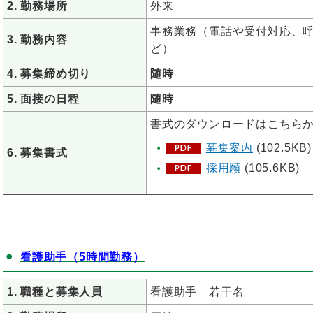
2. 勤務場所
外来
事務業務（電話や受付対応、
3. 勤務内容
ど）
4. 募集締め切り
随時
5. 面接の日程
随時
書式のダウンロードはこちら
募集案内
(102.5KB)
6. 募集書式
採用願
(105.6KB)
看護助手（5時間勤務）
1. 職種と募集人員
看護助手 若干名