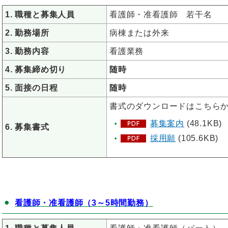
1. 職種と募集人員
看護師・准看護師 若干名
2. 勤務場所
病棟または外来
3. 勤務内容
看護業務
4. 募集締め切り
随時
5. 面接の日程
随時
書式のダウンロードはこちら
募集案内
(48.1KB)
6. 募集書式
採用願
(105.6KB)
看護師・准看護師（3～5時間勤務）