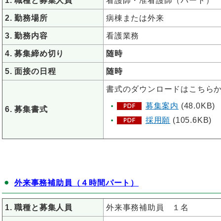
1. 職種と募集人員
看護師・准看護師（パート）
2. 勤務場所
病棟または外来
3. 勤務内容
看護業務
4. 募集締め切り
随時
5. 面接の日程
随時
書式のダウンロードはこちら
募集案内
(48.0KB)
6. 募集書式
採用願
(105.6KB)
外来事務補助員（４時間パート）
1. 職種と募集人員
外来事務補助員 １名