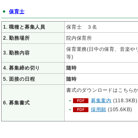
保育士
1. 職種と募集人員
保育士 ３名
2. 勤務場所
院内保育所
保育業務(日中の保育、音楽
3. 勤務内容
等)
4. 募集締め切り
随時
5. 面接の日程
随時
書式のダウンロードはこちら
募集案内
(118.3KB)
6. 募集書式
採用願
(105.6KB)