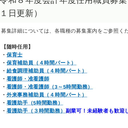
令和８年度会計年度任用職員募集
１日更新）
募集詳細については、各職種の募集案内をご参照く
【随時任用】
・
保育士
・
保育補助員（４時間パート）
・
給食調理補助員（４時間パート）
・
看護師・准看護師
・
看護師・准看護師（3～5時間勤務）
・
外来事務補助員（４時間パート）
・
看護助手（5時間勤務）
・
看護助手（３時間勤務）
副業可！未経験者も歓迎