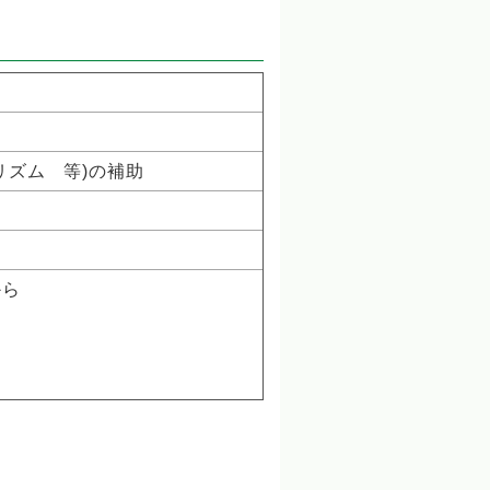
リズム 等)の補助
から