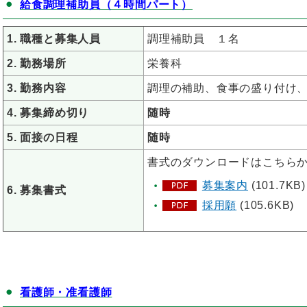
給食調理補助員（４時間パート）
1. 職種と募集人員
調理補助員 １名
2. 勤務場所
栄養科
3. 勤務内容
調理の補助、食事の盛り付け
4. 募集締め切り
随時
5. 面接の日程
随時
書式のダウンロードはこちら
募集案内
(101.7KB)
6. 募集書式
採用願
(105.6KB)
看護師・准看護師