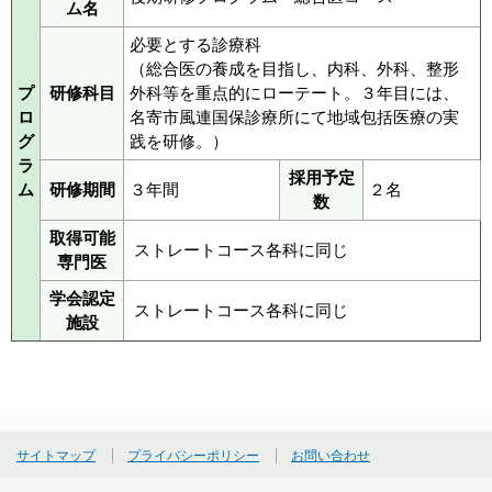
ム名
必要とする診療科
（総合医の養成を目指し、内科、外科、整形
プ
研修科目
外科等を重点的にローテート。３年目には、
ロ
名寄市風連国保診療所にて地域包括医療の実
グ
践を研修。）
ラ
採用予定
ム
研修期間
３年間
２名
数
取得可能
ストレートコース各科に同じ
専門医
学会認定
ストレートコース各科に同じ
施設
サイトマップ
プライバシーポリシー
お問い合わせ