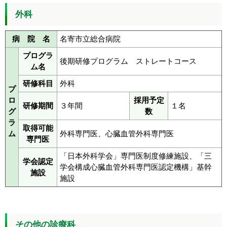
外科
病 院 名
名寄市立総合病院
プログラ
後期研修プログラム ストレートコース
ム名
研修科目
外科
プ
ロ
採用予定
研修期間
３年間
１名
グ
数
ラ
取得可能
ム
外科専門医、心臓血管外科専門医
専門医
「日本外科学会」専門医制度修練施設、「三
学会認定
学会構成心臓血管外科専門医認定機構」基幹
施設
施設
その他の診療科