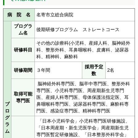
病 院 名
名寄市立総合病院
プログラ
後期研修プログラム ストレートコース
ム名
その他の診療科(小児科、産婦人科、脳神経外
研修科目
科、整形外科、耳鼻咽喉科、皮膚科、泌尿器
科、精神科、麻酔科
採用予定
研修期間
３年間
2名
数
脳神経外科専門医、脳卒中専門医、整形外科
専門医、小児科専門医、周産期新生児専門
取得可能
医、産婦人科専門医、母体保護法指定医、耳
専門医
プ
鼻咽喉科専門医、泌尿器科専門医、麻酔科専
ロ
門医、感染症専門医、精神科専門医
グ
「日本小児科学会」小児科専門医研修施設、
ラ
「日本周産期・新生児医学会」周産期新生児
ム
専門医暫定研修施設、「日本整形外科学会」