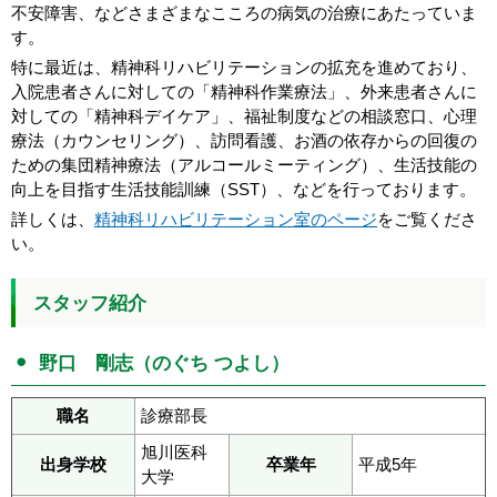
不安障害、などさまざまなこころの病気の治療にあたっていま
す。
特に最近は、精神科リハビリテーションの拡充を進めており、
入院患者さんに対しての「精神科作業療法」、外来患者さんに
対しての「精神科デイケア」、福祉制度などの相談窓口、心理
療法（カウンセリング）、訪問看護、お酒の依存からの回復の
ための集団精神療法（アルコールミーティング）、生活技能の
向上を目指す生活技能訓練（SST）、などを行っております。
詳しくは、
精神科リハビリテーション室のページ
をご覧くださ
い。
スタッフ紹介
野口 剛志（のぐち つよし）
職名
診療部長
旭川医科
出身学校
卒業年
平成5年
大学