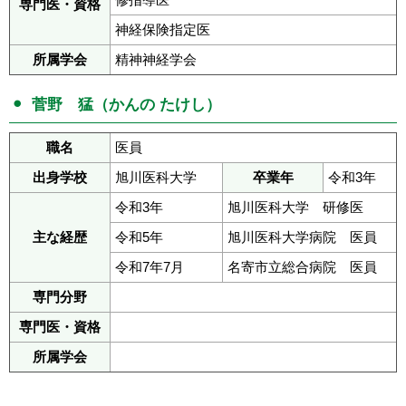
専門医・資格
神経保険指定医
所属学会
精神神経学会
菅野 猛（かんの たけし）
職名
医員
出身学校
旭川医科大学
卒業年
令和3年
令和3年
旭川医科大学 研修医
主な経歴
令和5年
旭川医科大学病院 医員
令和7年7月
名寄市立総合病院 医員
専門分野
専門医・資格
所属学会