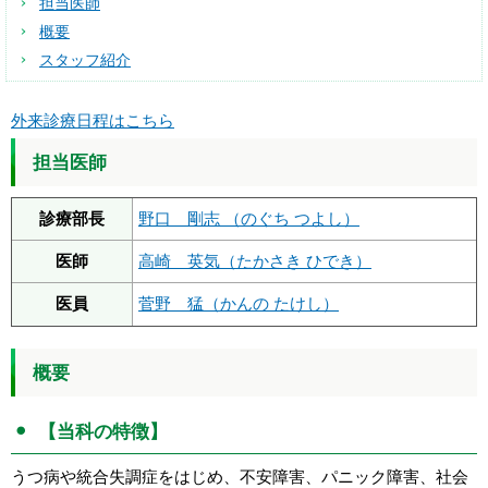
担当医師
概要
スタッフ紹介
外来診療日程はこちら
担当医師
診療部長
野口 剛志 （のぐち つよし）
医師
高崎 英気（たかさき ひでき）
医員
菅野 猛（かんの たけし）
概要
【当科の特徴】
うつ病や統合失調症をはじめ、不安障害、パニック障害、社会