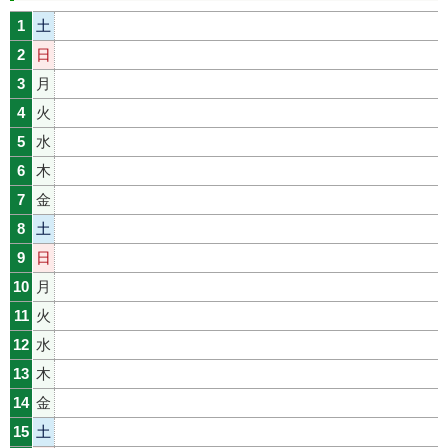
1
土
2
日
3
月
4
火
5
水
6
木
7
金
8
土
9
日
10
月
11
火
12
水
13
木
14
金
15
土