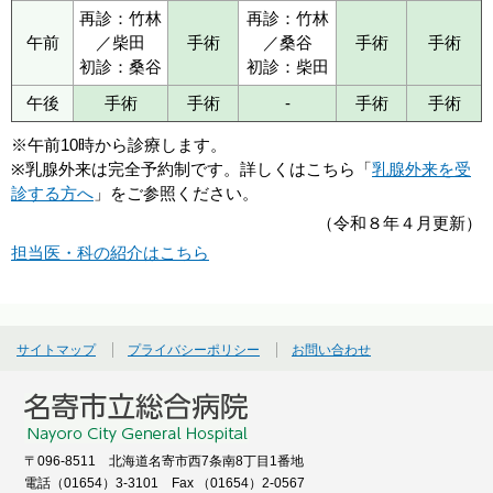
再診：竹林
再診：竹林
午前
／柴田
手術
／桑谷
手術
手術
初診：桑谷
初診：柴田
午後
手術
手術
-
手術
手術
※午前10時から診療します。
※乳腺外来は完全予約制です。詳しくはこちら「
乳腺外来を受
診する方へ
」をご参照ください。
（令和８年４月更新）
担当医・科の紹介はこちら
サイトマップ
プライバシーポリシー
お問い合わせ
〒096-8511 北海道名寄市西7条南8丁目1番地
電話（01654）3-3101 Fax （01654）2-0567