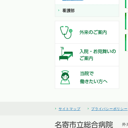
看護部
サイトマップ
プライバシーポリシー
外