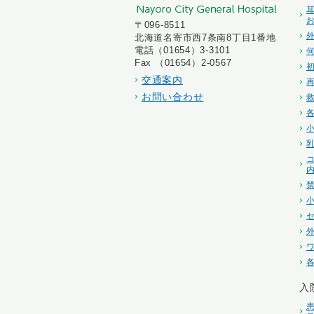
〒096-8511
北海道名寄市西7条南8丁目1番地
電話（01654）3-3101
Fax （01654）2-0567
交通案内
お問い合わせ
入