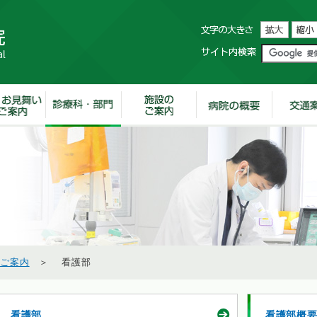
のご案内
＞ 看護部
看護部
看護部概