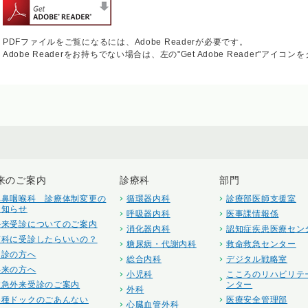
PDFファイルをご覧になるには、Adobe Readerが必要です。
Adobe Readerをお持ちでない場合は、左の"Get Adobe Reader"アイ
来のご案内
診療科
部門
耳鼻咽喉科 診療体制変更の
循環器内科
診療部医師支援室
お知らせ
呼吸器内科
医事課情報係
外来受診についてのご案内
消化器内科
認知症疾患医療セン
何科に受診したらいいの？
糖尿病・代謝内科
救命救急センター
初診の方へ
総合内科
デジタル戦略室
再来の方へ
小児科
こころのリハビリテ
救急外来受診のご案内
ンター
外科
各種ドックのごあんない
医療安全管理部
心臓血管外科