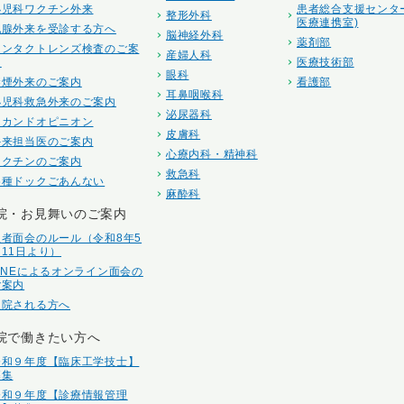
小児科ワクチン外来
患者総合支援センタ
整形外科
医療連携室)
乳腺外来を受診する方へ
脳神経外科
薬剤部
コンタクトレンズ検査のご案
産婦人科
内
医療技術部
眼科
禁煙外来のご案内
看護部
耳鼻咽喉科
小児科救急外来のご案内
泌尿器科
セカンドオピニオン
皮膚科
外来担当医のご案内
心療内科・精神科
ワクチンのご案内
救急科
各種ドックごあんない
麻酔科
院・お見舞いのご案内
患者面会のルール（令和8年5
月11日より）
LINEによるオンライン面会の
ご案内
入院される方へ
院で働きたい方へ
令和９年度【臨床工学技士】
募集
令和９年度【診療情報管理