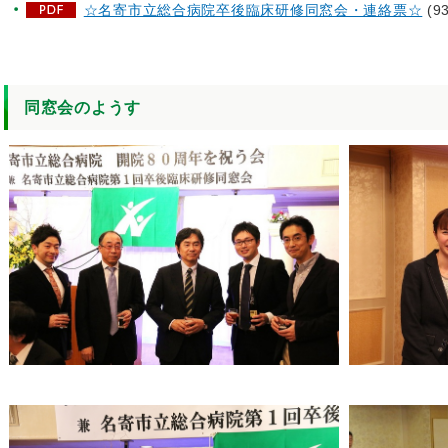
☆名寄市立総合病院卒後臨床研修同窓会・連絡票☆
(93
同窓会のようす