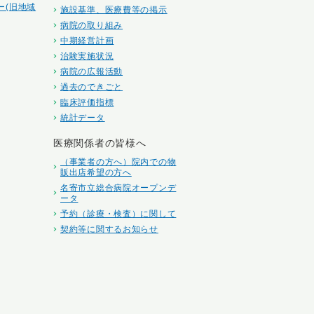
ー(旧地域
施設基準、医療費等の掲示
病院の取り組み
中期経営計画
治験実施状況
病院の広報活動
過去のできごと
臨床評価指標
統計データ
医療関係者の皆様へ
（事業者の方へ）院内での物
販出店希望の方へ
名寄市立総合病院オープンデ
ータ
予約（診療・検査）に関して
契約等に関するお知らせ