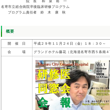
院 長 和 泉 裕 一
名寄市立総合病院卒後臨床研修プログラム
プログラム責任者 鈴 木 康 秋
概要
開 催 日
平成２９年１１月２４日（金）１８：３０～
会 場
グランドホテル藤花（北海道名寄市西５条南４