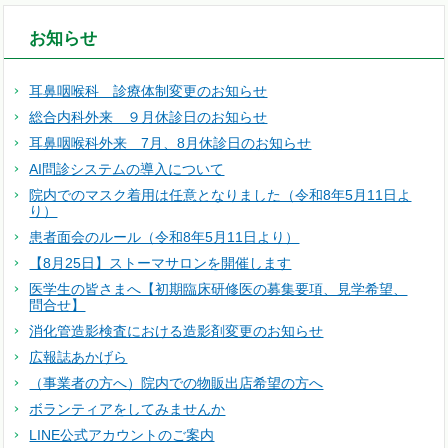
お知らせ
耳鼻咽喉科 診療体制変更のお知らせ
総合内科外来 ９月休診日のお知らせ
耳鼻咽喉科外来 7月、8月休診日のお知らせ
AI問診システムの導入について
院内でのマスク着用は任意となりました（令和8年5月11日よ
り）
患者面会のルール（令和8年5月11日より）
【8月25日】ストーマサロンを開催します
医学生の皆さまへ【初期臨床研修医の募集要項、見学希望、
問合せ】
消化管造影検査における造影剤変更のお知らせ
広報誌あかげら
（事業者の方へ）院内での物販出店希望の方へ
ボランティアをしてみませんか
LINE公式アカウントのご案内