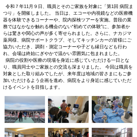
令和７年11月９日、職員とそのご家族を対象に「第1回 病院ま
つり」を開催しました。 当日は、エコーや内視鏡などの医療機
器を体験できるコーナーや、院内探検ツアーを実施。普段の業
務ではなかなか触れる機会のない“初めての体験”に、参加者か
らは驚きや関心の声が多く寄せられました。さらに、ナカジマ
薬局様、病院サポートクラブ、そしてキッチンカーの皆様にご
協力いただき、調剤・測定コーナーや子ども縁日なども行わ
れ、会場は終始にぎやかで温かい雰囲気に包まれました。
病院の役割や医療の現場を身近に感じていただける一日とな
り、職員同士やご家族との交流も深まりました。 今回は職員を
対象とした取り組みでしたが、来年度は地域の皆さまにもご参
加いただけるよう企画を進め、病院をより身近に感じていただ
けるイベントを目指します。