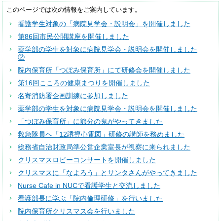
このページでは次の情報をご案内しています。
看護学生対象の「病院見学会・説明会」を開催しました
第86回市民公開講座を開催しました
薬学部の学生を対象に病院見学会・説明会を開催しました
②
院内保育所「つぼみ保育所」にて研修会を開催しました
第16回こころの健康まつりを開催しました
名寄消防署企画訓練に参加しました
薬学部の学生を対象に病院見学会・説明会を開催しました
「つぼみ保育所」に節分の鬼がやってきました
救急隊員へ「12誘導心電図」研修の講師を務めました
総務省自治財政局準公営企業室長が視察に来られました
クリスマスロビーコンサートを開催しました
クリスマスに「なよろう」とサンタさんがやってきました
Nurse Cafe in NUCで看護学生と交流しました
看護部長に学ぶ「院内倫理研修」を行いました
院内保育所クリスマス会を行いました