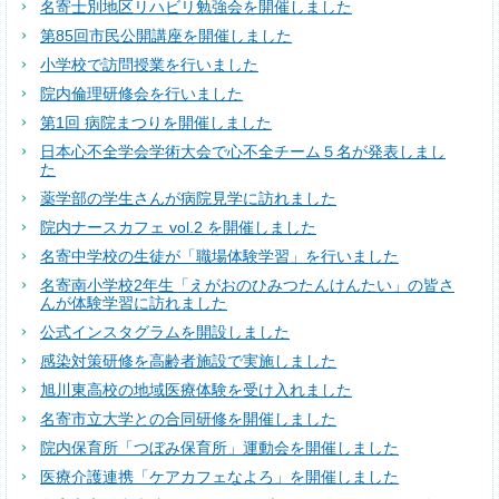
名寄士別地区リハビリ勉強会を開催しました
第85回市民公開講座を開催しました
小学校で訪問授業を行いました
院内倫理研修会を行いました
第1回 病院まつりを開催しました
日本心不全学会学術大会で心不全チーム５名が発表しまし
た
薬学部の学生さんが病院見学に訪れました
院内ナースカフェ vol.2 を開催しました
名寄中学校の生徒が「職場体験学習」を行いました
名寄南小学校2年生「えがおのひみつたんけんたい」の皆さ
んが体験学習に訪れました
公式インスタグラムを開設しました
感染対策研修を高齢者施設で実施しました
旭川東高校の地域医療体験を受け入れました
名寄市立大学との合同研修を開催しました
院内保育所「つぼみ保育所」運動会を開催しました
医療介護連携「ケアカフェなよろ」を開催しました