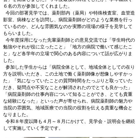
６名の方が参加してくれました。
今回の部署見学では、薬剤部内（薬局）や特殊検査室、血管造
影室、病棟などを訪問し、病院薬剤師がどのような業務を行っ
ているのか、どんな雰囲気なのか実際の現場の様子を見学して
もらいました。
今年度採用になった先輩薬剤師との意見交流では「学生時代の
勉強やそれが役に立ったこと」「地方の病院で働いて感じたこ
と」など各学年の立場で関心のある内容について話が広がりま
した。
参加した学生からは「病院全体として、地域全体としての在り
方を説明いただき、この土地で働く薬剤師像が想像しやすかっ
た」「気になっていたことの質問時間をたっぷりと取っていた
だき、疑問点や不安なことが解消されたのでとても良かった」
「病院薬剤師の仕事内容について知ることができ、とても貴重
な経験になった」といった声が寄せられ、病院薬剤師の魅力や
当院の雰囲気、地域医療での当院の役割を伝える貴重な機会と
なりました。
令和８年度以降も４月～８月にかけて、見学会・説明会を継続
して実施していく予定です。