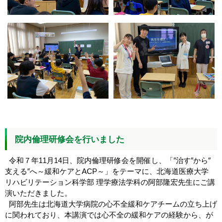
院内倫理研修会を行いました
令和７年11月14日、院内倫理研修会を開催し、「″治す″から″
支える″へ～緩和ケアとACP～」をテーマに、北海道医療大学
リハビリテーション科学部 理学療法学科の阿部隆宏先生にご講
演いただきました。
阿部先生は北海道大学病院の心不全緩和ケアチームの立ち上げ
に関われており、本講演では心不全の緩和ケアの経験から、が