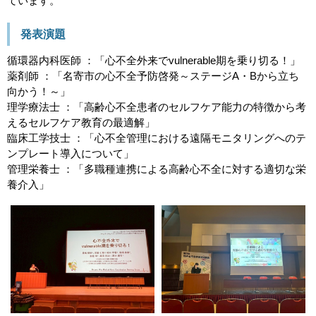
ています。
発表演題
循環器内科医師 ：「心不全外来でvulnerable期を乗り切る！」
薬剤師 ：「名寄市の心不全予防啓発～ステージA・Bから立ち
向かう！～」
理学療法士 ：「高齢心不全患者のセルフケア能力の特徴から考
えるセルフケア教育の最適解」
臨床工学技士 ：「心不全管理における遠隔モニタリングへのテ
ンプレート導入について」
管理栄養士 ：「多職種連携による高齢心不全に対する適切な栄
養介入」