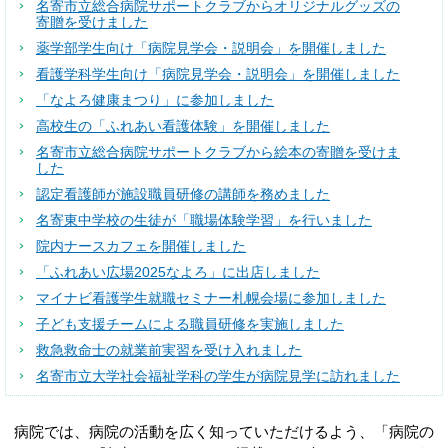
名寄市立総合病院サポートクラブからオリジナルグッズの
寄贈を受けました
薬学部学生向け「病院見学会・説明会」を開催しました
看護学科学生向け「病院見学会・説明会」を開催しました
「なよろ健康まつり」に参加しました
高校生の「ふれあい看護体験」を開催しました
名寄市立総合病院サポートクラブから絵本の寄贈を受けま
した
認定看護師が施設職員研修の講師を務めました
名寄東中学校の生徒が「職場体験学習」を行いました
院内ナースカフェを開催しました
「ふれあい広場2025なよろ」に出店しました
マイナビ看護学生就職セミナー札幌会場に参加しました
子ども支援チームによる職員研修を実施しました
救急救命士の就業前実習を受け入れました
名寄市立大学社会福祉学科の学生が病院見学に訪れました
病院では、病院の活動を広く知っていただけるよう、「病院の