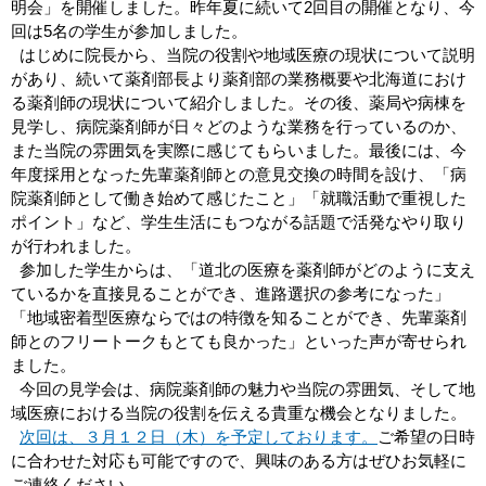
明会」を開催しました。昨年夏に続いて2回目の開催となり、今
回は5名の学生が参加しました。
はじめに院長から、当院の役割や地域医療の現状について説明
があり、続いて薬剤部長より薬剤部の業務概要や北海道におけ
る薬剤師の現状について紹介しました。その後、薬局や病棟を
見学し、病院薬剤師が日々どのような業務を行っているのか、
また当院の雰囲気を実際に感じてもらいました。最後には、今
年度採用となった先輩薬剤師との意見交換の時間を設け、「病
院薬剤師として働き始めて感じたこと」「就職活動で重視した
ポイント」など、学生生活にもつながる話題で活発なやり取り
が行われました。
参加した学生からは、「道北の医療を薬剤師がどのように支え
ているかを直接見ることができ、進路選択の参考になった」
「地域密着型医療ならではの特徴を知ることができ、先輩薬剤
師とのフリートークもとても良かった」といった声が寄せられ
ました。
今回の見学会は、病院薬剤師の魅力や当院の雰囲気、そして地
域医療における当院の役割を伝える貴重な機会となりました。
次回は、３月１２日（木）を予定しております。
ご希望の日時
に合わせた対応も可能ですので、興味のある方はぜひお気軽に
ご連絡ください。