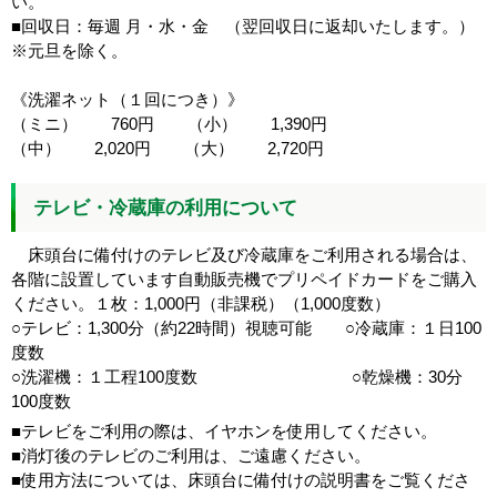
い。
■回収日：毎週 月・水・金 （翌回収日に返却いたします。）
※元旦を除く。
《洗濯ネット（１回につき）》
（ミニ） 760円 （小） 1,390円
（中） 2,020円 （大） 2,720円
テレビ・冷蔵庫の利用について
床頭台に備付けのテレビ及び冷蔵庫をご利用される場合は、
各階に設置しています自動販売機でプリペイドカードをご購入
ください。１枚：1,000円（非課税）（1,000度数）
○テレビ：1,300分（約22時間）視聴可能 ○冷蔵庫：１日100
度数
○洗濯機：１工程100度数 ○乾燥機：30分
100度数
■テレビをご利用の際は、イヤホンを使用してください。
■消灯後のテレビのご利用は、ご遠慮ください。
■使用方法については、床頭台に備付けの説明書をご覧くださ