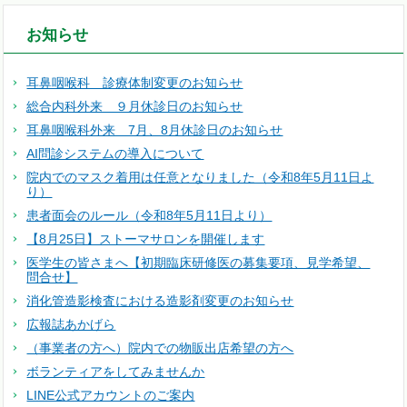
お知らせ
耳鼻咽喉科 診療体制変更のお知らせ
総合内科外来 ９月休診日のお知らせ
耳鼻咽喉科外来 7月、8月休診日のお知らせ
AI問診システムの導入について
院内でのマスク着用は任意となりました（令和8年5月11日よ
り）
患者面会のルール（令和8年5月11日より）
【8月25日】ストーマサロンを開催します
医学生の皆さまへ【初期臨床研修医の募集要項、見学希望、
問合せ】
消化管造影検査における造影剤変更のお知らせ
広報誌あかげら
（事業者の方へ）院内での物販出店希望の方へ
ボランティアをしてみませんか
LINE公式アカウントのご案内