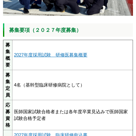
募集要項（２０２７年度募集）
募
集
2027年度採用試験 研修医募集概要
概
要
募
集
4名（基幹型臨床研修病院として）
定
員
応
募
医師国家試験合格者または各年度卒業見込みで医師国家
資
試験合格予定者
格
2027年度採用試験 臨床研修申込書