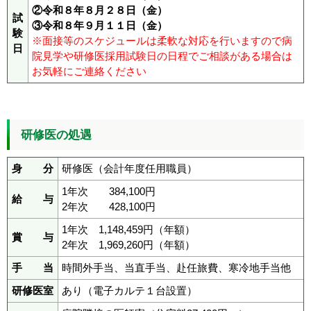
②令和８年８月２８日（金）
試
③令和８年９月１１日（金）
験
※面接等のスケジュールは柔軟な対応を行いますので病
日
院見学や研修医採用試験日の日程でご相談がある場合は
お気軽にご連絡ください
研修医の処遇
身 分
研修医（会計年度任用職員）
1年次 384,100円
給 与
2年次 428,100円
1年次 1,148,459円（年額）
賞 与
2年次 1,969,260円（年額）
手 当
時間外手当、当直手当、赴任旅費、寒冷地手当他
研修医室
あり（電子カルテ１台設置）