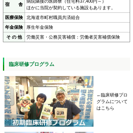
病院隣接の医師寮（住宅料37,400円～）
宿 舎
ほかに当院が契約している施設もあります。
医療保険
北海道市町村職員共済組合
年金保険
厚生年金保険
そ の 他
労働災害・公務災害補償：労働者災害補償保険
臨床研修プログラム
←臨床研修プロ
グラムについて
はこちら