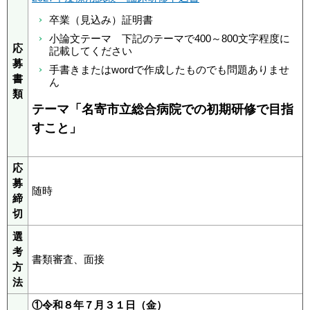
卒業（見込み）証明書
小論文テーマ 下記のテーマで400～800文字程度に
応
記載してください
募
手書きまたはwordで作成したものでも問題ありませ
書
ん
類
テーマ「名寄市立総合病院での初期研修で目指
すこと」
応
募
随時
締
切
選
考
書類審査、面接
方
法
①令和８年７月３１日（金）