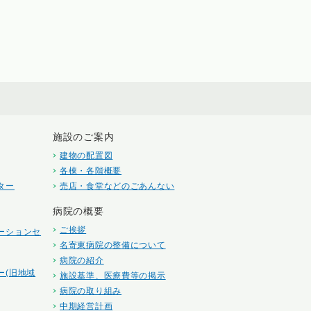
施設のご案内
建物の配置図
各棟・各階概要
ター
売店・食堂などのごあんない
病院の概要
ご挨拶
ーションセ
名寄東病院の整備について
病院の紹介
ー(旧地域
施設基準、医療費等の掲示
病院の取り組み
中期経営計画