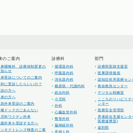
来のご案内
診療科
部門
耳鼻咽喉科 診療体制変更の
循環器内科
診療部医師支援室
お知らせ
呼吸器内科
医事課情報係
外来受診についてのご案内
消化器内科
認知症疾患医療セン
何科に受診したらいいの？
糖尿病・代謝内科
救命救急センター
初診の方へ
総合内科
デジタル戦略室
再来の方へ
小児科
こころのリハビリテ
救急外来受診のご案内
ンター
外科
各種ドックのごあんない
医療安全管理部
心臓血管外科
小児科ワクチン外来
患者総合支援センタ
整形外科
医療連携室)
乳腺外来を受診する方へ
脳神経外科
薬剤部
コンタクトレンズ検査のご案
産婦人科