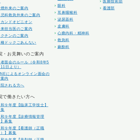
内
医療技術部
眼科
禁煙外来のご案内
看護部
耳鼻咽喉科
小児科救急外来のご案内
泌尿器科
セカンドオピニオン
皮膚科
外来担当医のご案内
心療内科・精神科
ワクチンのご案内
救急科
各種ドックごあんない
麻酔科
院・お見舞いのご案内
患者面会のルール（令和8年5
月11日より）
LINEによるオンライン面会の
ご案内
入院される方へ
院で働きたい方へ
令和９年度【臨床工学技士】
募集
令和９年度【診療情報管理
士】募集
令和９年度【看護師（正職
員）】募集
令和９年度【薬剤師（正職