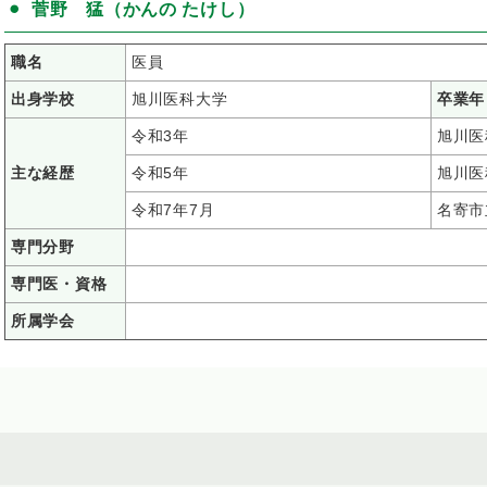
菅野 猛（かんの たけし）
職名
医員
出身学校
旭川医科大学
卒業年
令和3年
旭川医
主な経歴
令和5年
旭川医
令和7年7月
名寄市
専門分野
専門医・資格
所属学会