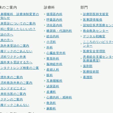
来のご案内
診療科
部門
耳鼻咽喉科 診療体制変更の
循環器内科
診療部医師支援室
お知らせ
呼吸器内科
医事課情報係
外来受診についてのご案内
消化器内科
認知症疾患医療セン
何科に受診したらいいの？
糖尿病・代謝内科
救命救急センター
初診の方へ
総合内科
デジタル戦略室
再来の方へ
小児科
こころのリハビリテ
救急外来受診のご案内
ンター
外科
各種ドックのごあんない
医療安全管理部
心臓血管外科
小児科ワクチン外来
患者総合支援センタ
整形外科
医療連携室)
乳腺外来を受診する方へ
脳神経外科
薬剤部
コンタクトレンズ検査のご案
産婦人科
内
医療技術部
眼科
禁煙外来のご案内
看護部
耳鼻咽喉科
小児科救急外来のご案内
泌尿器科
セカンドオピニオン
皮膚科
外来担当医のご案内
心療内科・精神科
ワクチンのご案内
救急科
各種ドックごあんない
麻酔科