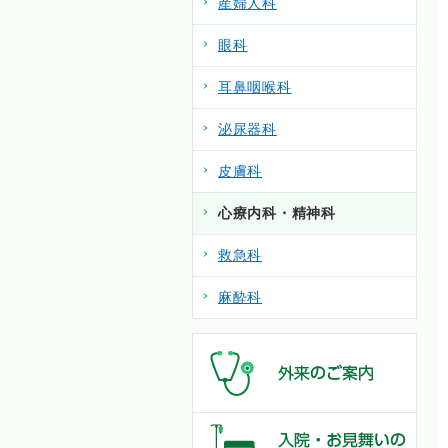
産婦人科
眼科
耳鼻咽喉科
泌尿器科
皮膚科
心療内科・精神科
救急科
麻酔科