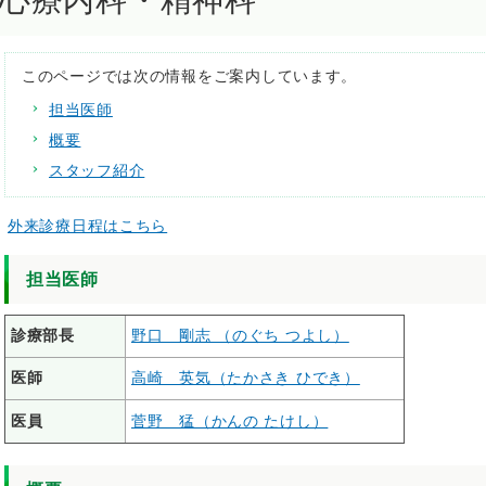
心療内科・精神科
このページでは次の情報をご案内しています。
担当医師
概要
スタッフ紹介
外来診療日程はこちら
担当医師
診療部長
野口 剛志 （のぐち つよし）
医師
高崎 英気（たかさき ひでき）
医員
菅野 猛（かんの たけし）