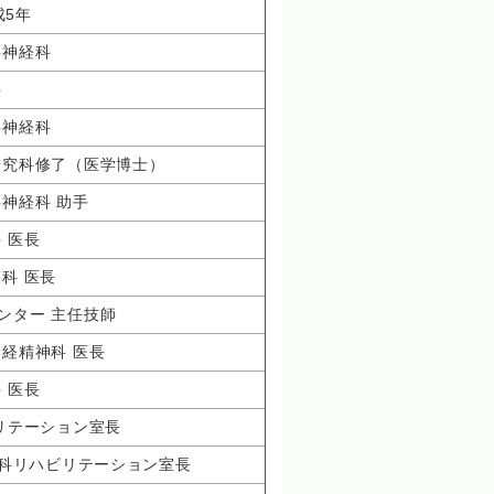
成5年
科神経科
科
科神経科
研究科修了（医学博士）
神経科 助手
 医長
科 医長
ンター 主任技師
神経精神科 医長
 医長
ビリテーション室長
神科リハビリテーション室長