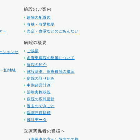
施設のご案内
建物の配置図
各棟・各階概要
ター
売店・食堂などのごあんない
病院の概要
ご挨拶
ーションセ
名寄東病院の整備について
病院の紹介
ー(旧地域
施設基準、医療費等の掲示
病院の取り組み
中期経営計画
治験実施状況
病院の広報活動
過去のできごと
臨床評価指標
統計データ
医療関係者の皆様へ
（事業者の方へ）院内での物