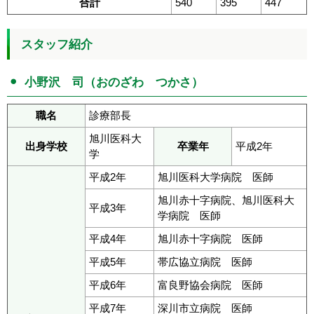
合計
540
395
447
スタッフ紹介
小野沢 司（おのざわ つかさ）
職名
診療部長
旭川医科大
出身学校
卒業年
平成2年
学
平成2年
旭川医科大学病院 医師
旭川赤十字病院、旭川医科大
平成3年
学病院 医師
平成4年
旭川赤十字病院 医師
平成5年
帯広協立病院 医師
平成6年
富良野協会病院 医師
平成7年
深川市立病院 医師