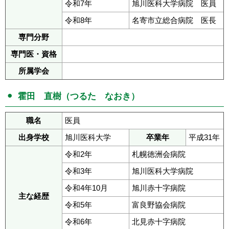
令和7年
旭川医科大学病院 医員
令和8年
名寄市立総合病院 医長
専門分野
専門医・資格
所属学会
霍田 直樹（つるた なおき）
職名
医員
出身学校
旭川医科大学
卒業年
平成31年
令和2年
札幌徳洲会病院
令和3年
旭川医科大学病院
令和4年10月
旭川赤十字病院
主な経歴
令和5年
富良野協会病院
令和6年
北見赤十字病院