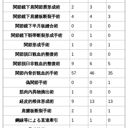
関節鏡下肩関節唇形成術
2
3
0
関節鏡下肩腱板断裂手術
4
4
3
関節鏡下半月板縫合術
0
1
0
関節鏡下靱帯断裂形成手術
0
1
0
関節形成手術
1
0
1
関節脱臼観血的整復術
1
0
0
関節脱臼非観血的整復術
9
6
5
関節内骨折観血的手術
57
46
35
偽関節手術
0
0
1
筋肉内異物摘出術
1
0
0
経皮的椎体形成術
9
13
13
肩腱板断裂手術
2
1
1
鋼線等による直達牽引
1
1
0