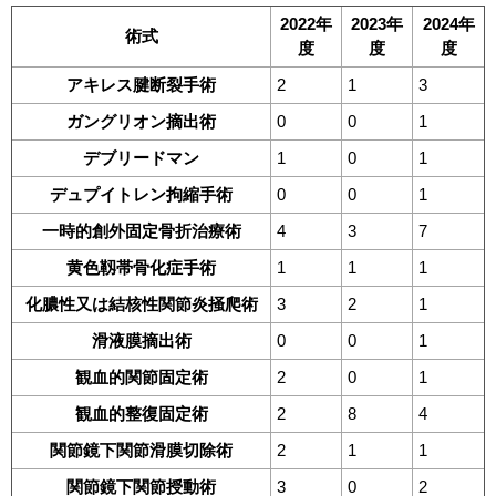
2022年
2023年
2024年
術式
度
度
度
アキレス腱断裂手術
2
1
3
ガングリオン摘出術
0
0
1
デブリードマン
1
0
1
デュプイトレン拘縮手術
0
0
1
一時的創外固定骨折治療術
4
3
7
黄色靱帯骨化症手術
1
1
1
化膿性又は結核性関節炎掻爬術
3
2
1
滑液膜摘出術
0
0
1
観血的関節固定術
2
0
1
観血的整復固定術
2
8
4
関節鏡下関節滑膜切除術
2
1
1
関節鏡下関節授動術
3
0
2