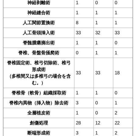
神経剥離術
1
0
0
神経縫合術
1
1
1
人工関節置換術
8
1
1
人工骨頭挿入術
33
32
33
脊髄腫瘍摘出術
1
1
0
脊椎、骨盤骨掻爬術
0
1
1
脊椎固定術、椎弓切除術、椎弓
形成術
33
33
18
（多椎間又は多椎弓の場合を含
む。）
脊椎骨（軟骨）組織採取術
1
1
0
脊椎内異物（挿入物）除去術
3
0
1
全層植皮術
1
0
2
創傷処理
28
12
22
断端形成術
3
1
2