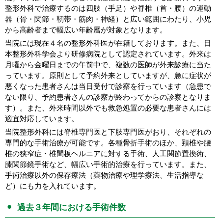
整形外科で治療するのは四肢（手足）や脊椎（首・腰）の運動
器（骨・関節・靭帯・筋肉・神経）と広い範囲にわたり、小児
から高齢者まで幅広い年齢層が対象となります。
当院には現在４名の整形外科医が在籍しております。また、日
本整形外科学会より研修病院として認定されています。外来は
月曜から金曜日までの午前中で、複数の医師が外来診療に当た
っています。原則として予約外来としていますが、急に症状が
悪くなった患者さんは当日受付で診察を行っています（急患で
ない限り、予約患者さんの診察が終わってからの診察となりま
す）。また、外来時間以外でも救急処置の必要な患者さんには
適宜対応しています。
当院整形外科には脊椎専門医と下肢専門医がおり、それぞれの
専門的な手術治療が可能です。各種骨折手術のほか、頚椎や腰
椎の狭窄症・椎間板ヘルニアに対する手術、人工関節置換術、
膝関節鏡手術など、幅広い手術的治療を行っています。また、
手術治療以外の保存療法（薬物治療や理学療法、生活指導な
ど）にも力を入れています。
過去３年間における手術件数