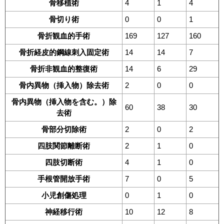
骨移植術
4
1
4
骨切り術
0
0
1
骨折観血的手術
169
127
160
骨折経皮的鋼線刺入固定術
14
14
7
骨折非観血的整復術
14
6
29
骨内異物（挿入物）除去術
2
0
0
骨内異物（挿入物を含む。）除
60
38
30
去術
骨部分切除術
2
0
2
四肢関節離断術
2
1
0
四肢切断術
4
1
0
手根管開放手術
7
0
5
小児創傷処理
0
1
0
神経移行術
10
12
8