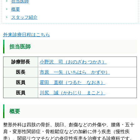
担当医師
概要
スタッフ紹介
外来診療日程はこちら
担当医師
診療部長
小野沢 司（おのざわ つかさ）
医長
市原 一矢（いちはら かずや）
医員
霍田 直樹（つるた なおき）
医員
川尻 誠（かわじり まこと）
概要
整形外科は四肢の骨折、脱臼、創傷などの外傷や、腰痛・五十
肩・変形性関節症・骨粗鬆症などの加齢に伴う疾患（慢性疾
患）、関節リウマチなどの炎症性疾患を治療する診療科です。