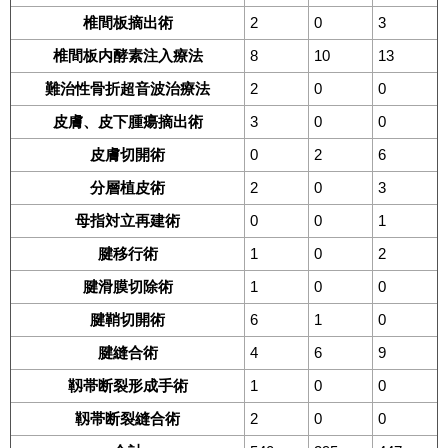
椎間板摘出術
2
0
3
椎間板内酵素注入療法
8
10
13
難治性骨折超音波治療法
2
0
0
皮膚、皮下腫瘍摘出術
3
0
0
皮膚切開術
0
2
6
分層植皮術
2
0
3
母指対立再建術
0
0
1
腱移行術
1
0
2
腱滑膜切除術
1
0
0
腱鞘切開術
6
1
0
腱縫合術
4
6
9
靱帯断裂形成手術
1
0
0
靱帯断裂縫合術
2
0
0