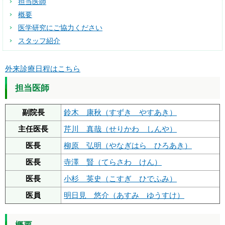
担当医師
概要
医学研究にご協力ください
スタッフ紹介
外来診療日程はこちら
担当医師
副院長
鈴木 康秋（すずき やすあき）
主任医長
芹川 真哉（せりかわ しんや）
医長
柳原 弘明（やなぎはら ひろあき）
医長
寺澤 賢（てらさわ けん）
医長
小杉 英史（こすぎ ひでふみ）
医員
明日見 悠介（あすみ ゆうすけ）