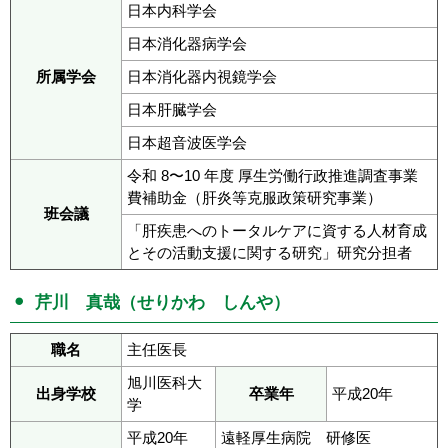
日本内科学会
日本消化器病学会
所属学会
日本消化器内視鏡学会
日本肝臓学会
日本超音波医学会
令和 8〜10 年度 厚生労働行政推進調査事業
費補助金（肝炎等克服政策研究事業）
班会議
「肝疾患へのトータルケアに資する人材育成
とその活動支援に関する研究」研究分担者
芹川 真哉（せりかわ しんや）
職名
主任医長
旭川医科大
出身学校
卒業年
平成20年
学
平成20年
遠軽厚生病院 研修医