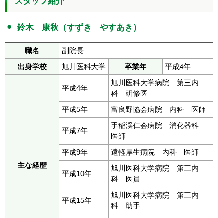
スタッフ紹介
鈴木 康秋（すずき やすあき）
職名
副院長
出身学校
旭川医科大学
卒業年
平成4年
旭川医科大学病院 第三内
平成4年
科 研修医
平成5年
富良野協会病院 内科 医師
手稲渓仁会病院 消化器科
平成7年
医師
平成9年
遠軽厚生病院 内科 医師
主な経歴
旭川医科大学病院 第三内
平成10年
科 医員
旭川医科大学病院 第三内
平成15年
科 助手