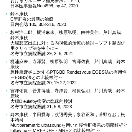
おけるカルニチン補充療法について
日本医事新報No.4998, pp 47, 2020
鈴木康秋
C型肝炎の最新の治療
日内会誌 109, 308-316, 2020
杉村浩二郎、梶浦麻未、柳原弘明、由井美佳、芹川真哉、
鈴木康秋
大腸憩室出血に対する内視鏡的治療の検討～ソフト凝固併
用クリップ法を中心に～
名寄市立病院医誌 29; 2- 5, 2021
梶浦麻未、寺澤賢、柳原弘明、宮澤佑貴、芹川真哉、鈴木
康秋
急性胆嚢炎に対するPTGBD Rendezvous EGBS法の有用性
～EGBS法との比較検討～
名寄市立病院医誌 30; 19-22, 2022
宮澤佑貴、菅井博達、寺澤賢、柳原弘明、芹川真哉、鈴木
康秋
大腸Dieulafoy病変の臨床的検討
名寄市立病院医誌 31; 5-8, 2023
鈴木康秋，半田愛海，渡辺秀美，泉谷正和，菅野なお，松
本靖司
Multiparametric ultrasoundを用いた慢性肝疾患の病態解析と
follow up～ MRI-PDFF・MREとの比較検討 ～