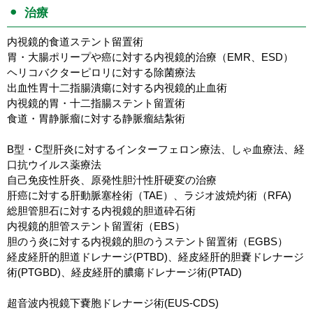
治療
内視鏡的食道ステント留置術
胃・大腸ポリープや癌に対する内視鏡的治療（EMR、ESD）
ヘリコバクターピロリに対する除菌療法
出血性胃十二指腸潰瘍に対する内視鏡的止血術
内視鏡的胃・十二指腸ステント留置術
食道・胃静脈瘤に対する静脈瘤結紮術
B型・C型肝炎に対するインターフェロン療法、しゃ血療法、経
口抗ウイルス薬療法
自己免疫性肝炎、原発性胆汁性肝硬変の治療
肝癌に対する肝動脈塞栓術（TAE）、ラジオ波焼灼術（RFA)
総胆管胆石に対する内視鏡的胆道砕石術
内視鏡的胆管ステント留置術（EBS）
胆のう炎に対する内視鏡的胆のうステント留置術（EGBS）
経皮経肝的胆道ドレナージ(PTBD)、経皮経肝的胆嚢ドレナージ
術(PTGBD)、経皮経肝的膿瘍ドレナージ術(PTAD)
超音波内視鏡下嚢胞ドレナージ術(EUS-CDS)