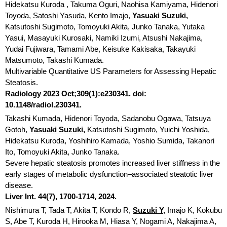
Hidekatsu Kuroda , Takuma Oguri, Naohisa Kamiyama, Hidenori
Toyoda, Satoshi Yasuda, Kento Imajo,
Yasuaki Suzuki,
Katsutoshi Sugimoto, Tomoyuki Akita, Junko Tanaka, Yutaka
Yasui, Masayuki Kurosaki, Namiki Izumi, Atsushi Nakajima,
Yudai Fujiwara, Tamami Abe, Keisuke Kakisaka, Takayuki
Matsumoto, Takashi Kumada.
Multivariable Quantitative US Parameters for Assessing Hepatic
Steatosis.
Radiology 2023 Oct;309(1):e230341. doi:
10.1148/radiol.230341.
Takashi Kumada, Hidenori Toyoda, Sadanobu Ogawa, Tatsuya
Gotoh,
Yasuaki Suzuki,
Katsutoshi Sugimoto, Yuichi Yoshida,
Hidekatsu Kuroda, Yoshihiro Kamada, Yoshio Sumida, Takanori
Ito, Tomoyuki Akita, Junko Tanaka.
Severe hepatic steatosis promotes increased liver stiffness in the
early stages of metabolic dysfunction–associated steatotic liver
disease.
Liver Int. 44(7), 1700-1714, 2024.
Nishimura T, Tada T, Akita T, Kondo R,
Suzuki Y,
Imajo K, Kokubu
S, Abe T, Kuroda H, Hirooka M, Hiasa Y, Nogami A, Nakajima A,