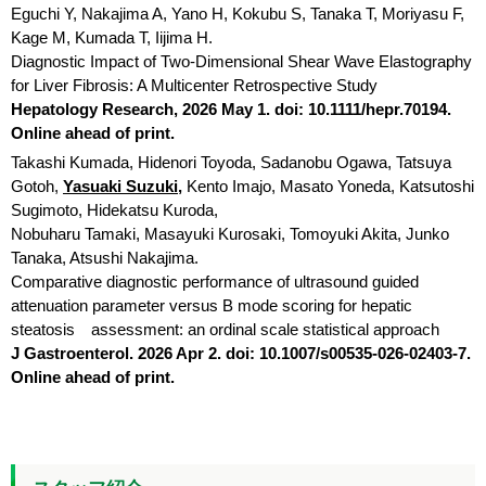
Eguchi Y, Nakajima A, Yano H, Kokubu S, Tanaka T, Moriyasu F,
Kage M, Kumada T, Iijima H.
Diagnostic Impact of Two-Dimensional Shear Wave Elastography
for Liver Fibrosis: A Multicenter Retrospective Study
Hepatology Research, 2026 May 1. doi: 10.1111/hepr.70194.
Online ahead of print.
Takashi Kumada, Hidenori Toyoda, Sadanobu Ogawa, Tatsuya
Gotoh,
Yasuaki Suzuki,
Kento Imajo, Masato Yoneda, Katsutoshi
Sugimoto, Hidekatsu Kuroda,
Nobuharu Tamaki, Masayuki Kurosaki, Tomoyuki Akita, Junko
Tanaka, Atsushi Nakajima.
Comparative diagnostic performance of ultrasound guided
attenuation parameter versus B mode scoring for hepatic
steatosis assessment: an ordinal scale statistical approach
J Gastroenterol. 2026 Apr 2. doi: 10.1007/s00535-026-02403-7.
Online ahead of print.