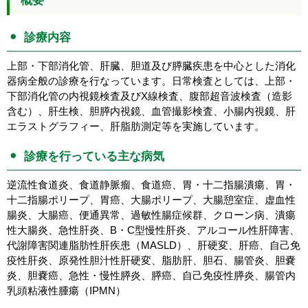
概要
診療内容
上部・下部消化管、肝臓、胆道及び膵臓疾患を中心とした消化
器病全般の診療を行なっています。日常検査としては、上部・
下部消化管の内視鏡検査及びX線検査、腹部超音波検査（造影
含む）、肝生検、胆膵内視鏡、血管撮影検査、小腸内視鏡、肝
エラストグラフィー、肝脂肪測定等を実施しています。
診療を行っている主な病気
逆流性食道炎、食道静脈瘤、食道癌、胃・十二指腸潰瘍、胃・
十二指腸ポリープ、胃癌、大腸ポリープ、大腸憩室症、虚血性
腸炎、大腸癌、便通異常、過敏性腸症候群、クローン病、潰瘍
性大腸炎、急性肝炎、B・C型慢性肝炎、アルコール性肝障害、
代謝障害関連脂肪性肝疾患（MASLD）、肝硬変、肝癌、自己免
疫性肝炎、原発性胆汁性肝硬変、脂肪肝、胆石、腸管炎、胆嚢
炎、胆嚢癌、急性・慢性膵炎、膵癌、自己免疫性膵炎、腸管内
乳頭粘液性腫瘍（IPMN）