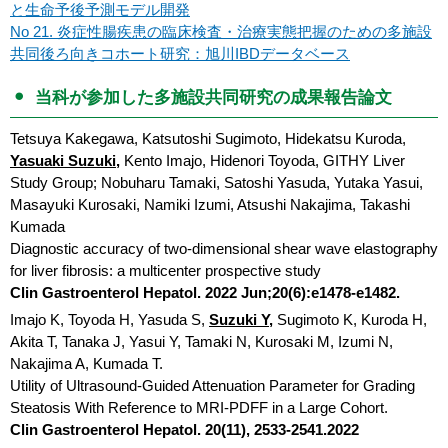
と生命予後予測モデル開発
No 21. 炎症性腸疾患の臨床検査・治療実態把握のための多施設
共同後ろ向きコホート研究：旭川IBDデータベース
当科が参加した多施設共同研究の成果報告論文
Tetsuya Kakegawa, Katsutoshi Sugimoto, Hidekatsu Kuroda,
Yasuaki Suzuki,
Kento Imajo, Hidenori Toyoda, GITHY Liver
Study Group; Nobuharu Tamaki, Satoshi Yasuda, Yutaka Yasui,
Masayuki Kurosaki, Namiki Izumi, Atsushi Nakajima, Takashi
Kumada
Diagnostic accuracy of two-dimensional shear wave elastography
for liver fibrosis: a multicenter prospective study
Clin Gastroenterol Hepatol. 2022 Jun;20(6):e1478-e1482.
Imajo K, Toyoda H, Yasuda S,
Suzuki Y,
Sugimoto K, Kuroda H,
Akita T, Tanaka J, Yasui Y, Tamaki N, Kurosaki M, Izumi N,
Nakajima A, Kumada T.
Utility of Ultrasound-Guided Attenuation Parameter for Grading
Steatosis With Reference to MRI-PDFF in a Large Cohort.
Clin Gastroenterol Hepatol. 20(11), 2533-2541.2022