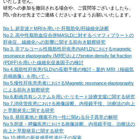
いたしません。
研究への参加を撤回される場合や、ご質問等ございましたら、
問い合わせ先までご連絡くださいますようお願いいたします。
No 1. 超音波とMRIを用いた肝脂肪化/肝線維化診断
No 2. 高中性脂肪血症合併MASLDに対するペマフィブラートの
肝炎症、線維化への影響に関する前向き観察研究
No 3. 非アルコール性脂肪性肝疾患(NAFLD)におけるmagnetic
resonance elastography (MRE)およびproton density fat fraction
(PDFF)を用いた線維化促進因子の検討
No 4.脂肪性肝疾患(SLD)の長期予後の検討－量的 MRI（核磁気
共鳴画像）を用いて－
No 5.慢性肝疾患患者におけるMagnetic resonance elastography
による前向き観察研究
No 6.動画共有システムを用いたリモート診療支援に関する研究
No 7.消化管疾患における画像診断、内視鏡手技、治療法の向上
と早期発見に関する研究
No 8. 発癌素地と腫瘍不均一性に関わる分子異常の解明
No 9.胆道・膵臓疾患における画像診断、内視鏡手技、治療法の
向上と早期発見に関する研究
No 10.膵癌の新規感受性遺伝子の探索