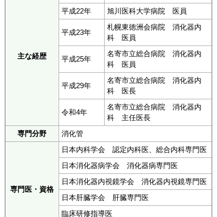
平成22年
旭川医科大学病院 医員
札幌東徳洲会病院 消化器内
平成23年
科 医員
名寄市立総合病院 消化器内
主な経歴
平成25年
科 医員
名寄市立総合病院 消化器内
平成29年
科 医長
名寄市立総合病院 消化器内
令和4年
科 主任医長
専門分野
消化管
日本内科学会 認定内科医、総合内科専門医
日本消化器病学会 消化器病専門医
日本消化器内視鏡学会 消化器内視鏡専門医
専門医・資格
日本肝臓学会 肝臓専門医
臨床研修指導医