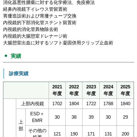
消化器悪性腫瘍に対する化学療法、免疫療法
経鼻内視鏡下イレウス管留置術
胃瘻造設術および胃瘻チューブ交換
内視鏡的下部消化管ステント留置術
内視鏡的消化管異物除去術
内視鏡的大腸憩室ドレナージ術
大腸憩室出血に対するソフト凝固併用クリップ止血術
実績
診療実績
2021
2022
2023
2024
2025
年度
年度
年度
年度
年度
上部内視鏡
1702
1804
1722
1788
1840
ESD＋
30
38
39
30
29
EMR
上
部
その他の
121
190
171
131
200