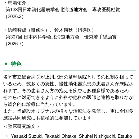
・馬場佑介
第138回日本消化器病学会北海道地方会 専攻医奨励賞
（2026.3）
・浜崎智成（研修医）、鈴木康秋（指導医）
第307回 日本内科学会北海道地方会 優秀若手奨励賞
（2026.7）
特色
名寄市立総合病院が上川北部の基幹病院としての役割を担って
いるため、数多くの急性、慢性消化器疾患の患者さんが来院さ
れます。その患者さん方の抱える疾患も多種多様であるため、
それらに対応できるように外科や他科の医師と連携を取りなが
ら総合的に診療に当たっています。
また、当施設オリジナルの様々な治療法を発信し、更に全国多
施設共同研究にも積極的に参加しています。
＜臨床研究論文＞
Yasuaki Suzuki, Takaaki Ohtake, Shuhei Nishiguchi, Etsuko