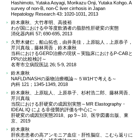
Hashimoto, Yutaka Aoyagi, Morikazu Onji, Yutaka Kohgo. A
survey of non-B, non-C liver cirrhosis in Japan
Hepatology Research 43: 1020-1031, 2013
鈴木康秋、大竹孝明、高後裕
わが国における中等度飲酒者の脂肪性肝硬変の実態
消化器内科 57; 690-695, 2013
久野木健仁，船山拓也，由井美佳，上原聡人，上原恭子，
芹川真哉，藤林周吾，鈴木康秋
当科におけるGERD治療の現状～実臨床におけるP-CABと
PPIの比較検討～
名寄市立病院医誌 26; 5-9, 2018
鈴木康秋
NAFLD/NASHの薬物治療概論～５W1Hで考える～
内科 121；1345-1349, 2018
鈴木康秋、上原聡人、上原恭子、杉村浩二郎、藤林周吾、
芹川真哉
当院における肝硬変の成因別実態～MR Elastography・
IDEAL IQ による非侵襲的評価を中心に～
肝硬変の成因別実態2018、pp 9～10、医学図書出版、東
京、2019
鈴木康秋
肝疾患患者の高アンモニア血症・肝性脳症、こむら返りに