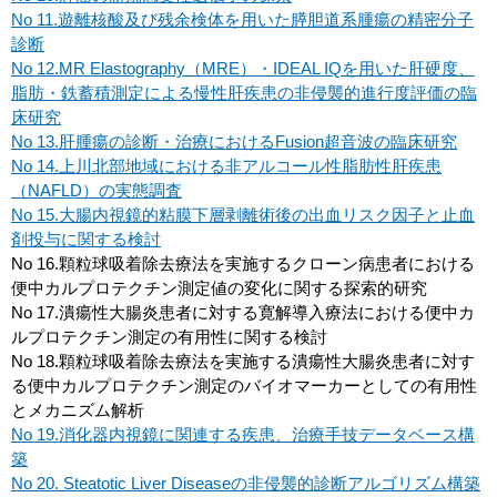
No 11.遊離核酸及び残余検体を用いた膵胆道系腫瘍の精密分子
診断
No 12.MR Elastography（MRE）・IDEAL IQを用いた肝硬度、
脂肪・鉄蓄積測定による慢性肝疾患の非侵襲的進行度評価の臨
床研究
No 13.肝腫瘍の診断・治療におけるFusion超音波の臨床研究
No 14.上川北部地域における非アルコール性脂肪性肝疾患
（NAFLD）の実態調査
No 15.大腸内視鏡的粘膜下層剥離術後の出血リスク因子と止血
剤投与に関する検討
No 16.顆粒球吸着除去療法を実施するクローン病患者における
便中カルプロテクチン測定値の変化に関する探索的研究
No 17.潰瘍性大腸炎患者に対する寛解導入療法における便中カ
ルプロテクチン測定の有用性に関する検討
No 18.顆粒球吸着除去療法を実施する潰瘍性大腸炎患者に対す
る便中カルプロテクチン測定のバイオマーカーとしての有用性
とメカニズム解析
No 19.消化器内視鏡に関連する疾患、治療手技データベース構
築
No 20. Steatotic Liver Diseaseの非侵襲的診断アルゴリズム構築