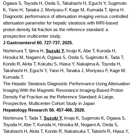
Ogawa S, Toyoda H, Oeda S, Takahashi H, Eguchi Y, Sugimoto
K, Yano H, Tanaka J, Moriyasu F, Kage M, Kumada T, Iijima H.
Diagnostic performance of attenuation imaging versus controlled
attenuation parameter for hepatic steatosis with MRI-based
proton density fat fraction as the reference standard: a
prospective multicenter study.
J Gastroenterol 60. 727-737, 2025.
Nishimura T, Iijima H,
Suzuki Y,
Imajo K, Abe T, Kuroda H,
Hirooka M, Nogami A, Ogawa S, Oeda S, Sugimoto K, Tada T,
Kondo R, Akita T, Kokubu S, Hiasa Y, Nakajima A, Toyoda H,
Takahashi H, Eguchi Y, Yano H, Tanaka J, Moriyasu F, Kage M,
Kumada T.
The Hepatic Steatosis Diagnostic Performance Using Attenuation
Imaging With the Magnetic Resonance Imaging‐Based Proton
Density Fat Fraction as the Reference Standard: A Large,
Prospective, Multicenter Cohort Study in Japan
Hepatology Research 56. 457-466, 2026.
Nishimura T, Tada T,
Suzuki Y,
Imajo K, Sugimoto K, Ogawa S,
Toyoda H, Abe T, Kuroda H, Hirooka M, Nogami A, Oeda S,
Takahashi H, Akita T, Kondo R, Nakatsuka T, Tateishi R, Hiasa Y,