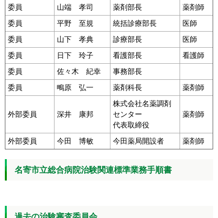
委員
山端 孝司
薬剤部長
薬剤師
委員
平野 至規
統括診療部長
医師
委員
山下 孝典
診療部長
医師
委員
日下 玲子
看護部長
看護師
委員
佐々木 紀幸
事務部長
委員
鴫原 弘一
薬剤科長
薬剤師
株式会社名薬調剤
外部委員
深井 康邦
センター
薬剤師
代表取締役
外部委員
今田 博敏
今田薬局開設者
薬剤師
名寄市立総合病院治験関連標準業務手順書
過去の治験審査委員会