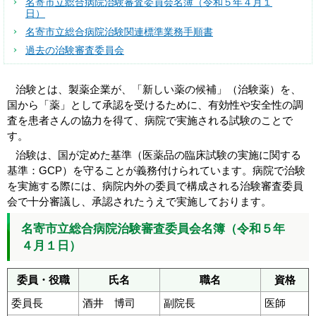
名寄市立総合病院治験審査委員会名簿（令和５年４月１
日）
名寄市立総合病院治験関連標準業務手順書
過去の治験審査委員会
治験とは、製薬企業が、「新しい薬の候補」（治験薬）を、
国から「薬」として承認を受けるために、有効性や安全性の調
査を患者さんの協力を得て、病院で実施される試験のことで
す。
治験は、国が定めた基準（医薬品の臨床試験の実施に関する
基準：GCP）を守ることが義務付けられています。病院で治験
を実施する際には、病院内外の委員で構成される治験審査委員
会で十分審議し、承認されたうえで実施しております。
名寄市立総合病院治験審査委員会名簿（令和５年
４月１日）
委員・役職
氏名
職名
資格
委員長
酒井 博司
副院長
医師