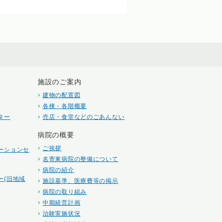
施設のご案内
建物の配置図
各棟・各階概要
ター
売店・食堂などのごあんない
病院の概要
ご挨拶
ーションセ
名寄東病院の整備について
病院の紹介
ー(旧地域
施設基準、医療費等の掲示
病院の取り組み
中期経営計画
治験実施状況