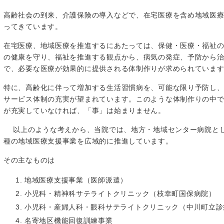
高齢社会の到来、介護保険の導入などで、在宅医療を含め地域医
ってきています。
在宅医療、地域医療を推進するにあたっては、保健・医療・福祉
の健康を守り、福祉を推進する観点から、病気の発症、予防から
で、必要な医療が効果的に提供される体制作りが求められていま
特に、高齢化に伴って増加する生活習慣病を、可能な限り予防し
サービス体制の充実が望まれています。このような体制作りの中
が充実していなければ、「事」は始まりません。
以上のような考えから、当院では、地方・地域センター病院とし
種の地域医療支援事業を広域的に推進しています。
その主なものは
地域医療支援事業（医師派遣）
小児科・精神科サテライトクリニック（枝幸町国保病院）
小児科・産婦人科・眼科サテライトクリニック（中川町立診
名寄地区機能回復訓練事業