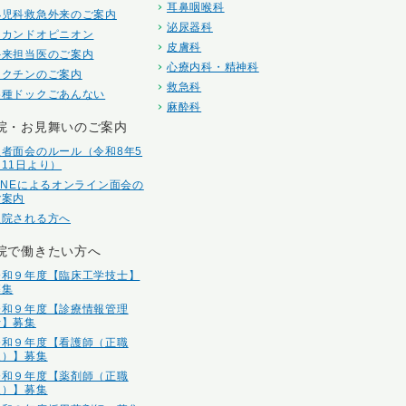
耳鼻咽喉科
小児科救急外来のご案内
泌尿器科
セカンドオピニオン
皮膚科
外来担当医のご案内
心療内科・精神科
ワクチンのご案内
救急科
各種ドックごあんない
麻酔科
院・お見舞いのご案内
患者面会のルール（令和8年5
月11日より）
LINEによるオンライン面会の
ご案内
入院される方へ
院で働きたい方へ
令和９年度【臨床工学技士】
募集
令和９年度【診療情報管理
士】募集
令和９年度【看護師（正職
員）】募集
令和９年度【薬剤師（正職
員）】募集