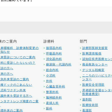
来のご案内
診療科
部門
耳鼻咽喉科 診療体制変更の
循環器内科
診療部医師支援室
お知らせ
呼吸器内科
医事課情報係
外来受診についてのご案内
消化器内科
認知症疾患医療セン
何科に受診したらいいの？
糖尿病・代謝内科
救命救急センター
初診の方へ
総合内科
デジタル戦略室
再来の方へ
小児科
こころのリハビリテ
救急外来受診のご案内
ンター
外科
各種ドックのごあんない
医療安全管理部
心臓血管外科
小児科ワクチン外来
患者総合支援センタ
整形外科
医療連携室)
乳腺外来を受診する方へ
脳神経外科
薬剤部
コンタクトレンズ検査のご案
産婦人科
内
医療技術部
眼科
禁煙外来のご案内
看護部