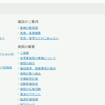
施設のご案内
建物の配置図
各棟・各階概要
ター
売店・食堂などのごあんない
病院の概要
ご挨拶
ーションセ
名寄東病院の整備について
病院の紹介
ー(旧地域
施設基準、医療費等の掲示
病院の取り組み
中期経営計画
治験実施状況
病院の広報活動
過去のできごと
臨床評価指標
統計データ