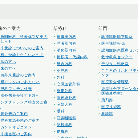
来のご案内
診療科
部門
耳鼻咽喉科 診療体制変更の
循環器内科
診療部医師支援室
お知らせ
呼吸器内科
医事課情報係
外来受診についてのご案内
消化器内科
認知症疾患医療セン
何科に受診したらいいの？
糖尿病・代謝内科
救命救急センター
初診の方へ
総合内科
デジタル戦略室
再来の方へ
小児科
こころのリハビリテ
救急外来受診のご案内
ンター
外科
各種ドックのごあんない
医療安全管理部
心臓血管外科
小児科ワクチン外来
患者総合支援センタ
整形外科
医療連携室)
乳腺外来を受診する方へ
脳神経外科
薬剤部
コンタクトレンズ検査のご案
産婦人科
内
医療技術部
眼科
禁煙外来のご案内
看護部
耳鼻咽喉科
小児科救急外来のご案内
泌尿器科
セカンドオピニオン
皮膚科
外来担当医のご案内