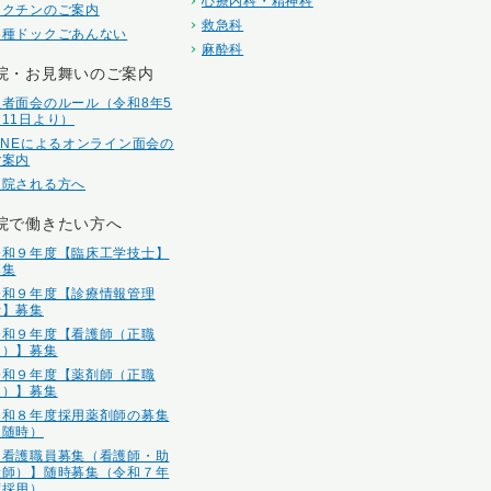
心療内科・精神科
ワクチンのご案内
救急科
各種ドックごあんない
麻酔科
院・お見舞いのご案内
患者面会のルール（令和8年5
月11日より）
LINEによるオンライン面会の
ご案内
入院される方へ
院で働きたい方へ
令和９年度【臨床工学技士】
募集
令和９年度【診療情報管理
士】募集
令和９年度【看護師（正職
員）】募集
令和９年度【薬剤師（正職
員）】募集
令和８年度採用薬剤師の募集
（随時）
【看護職員募集（看護師・助
産師）】随時募集（令和７年
度採用）