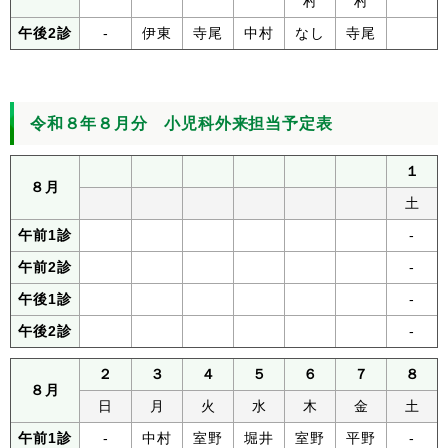
村
村
午後2診
-
伊東
寺尾
中村
なし
寺尾
令和８年８月分 小児科外来担当予定表
１
８月
土
午前1診
-
午前2診
-
午後1診
-
午後2診
-
２
３
４
５
６
７
８
８月
日
月
火
水
木
金
土
午前1診
-
中村
室野
堀井
室野
平野
-