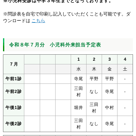
※小児科受診は中学３年生までとなっております。
※問診表を自宅で印刷し記入していただくことも可能です。ダ
ウンロードは
こちら
令和８年７月分 小児科外来担当予定表
1
2
3
4
７月
水
木
金
土
午前1診
寺尾
平野
平野
-
三田
午前2診
なし
寺尾
-
村
三田
午後1診
堀井
中村
-
村
三田
午後2診
なし
寺尾
-
村