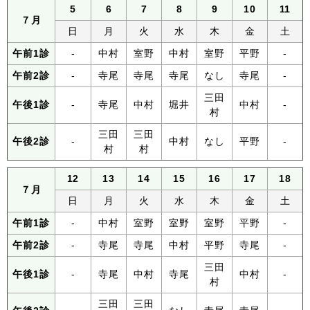
5
6
7
8
9
10
11
７月
日
月
火
水
木
金
土
午前1診
-
中村
室野
中村
室野
平野
-
午前2診
-
寺尾
寺尾
寺尾
なし
寺尾
-
三田
午後1診
-
寺尾
中村
堀井
中村
-
村
三田
三田
午後2診
-
中村
なし
平野
-
村
村
12
13
14
15
16
17
18
７月
日
月
火
水
木
金
土
午前1診
-
中村
室野
室野
室野
平野
-
午前2診
-
寺尾
寺尾
中村
平野
寺尾
-
三田
午後1診
-
寺尾
中村
寺尾
中村
-
村
三田
三田