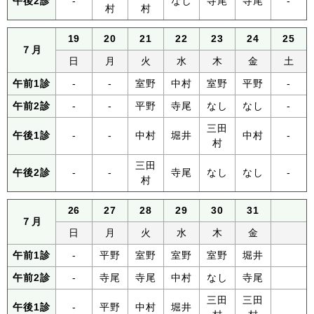
午後2診
-
なし
寺尾
寺尾
-
村
村
19
20
21
22
23
24
25
７月
日
月
火
水
木
金
土
午前1診
-
-
室野
中村
室野
平野
-
午前2診
-
-
平野
寺尾
なし
なし
-
三田
午後1診
-
-
中村
堀井
中村
-
村
三田
午後2診
-
-
寺尾
なし
なし
-
村
26
27
28
29
30
31
７月
日
月
火
水
木
金
午前1診
-
平野
室野
室野
室野
堀井
午前2診
-
寺尾
寺尾
中村
なし
寺尾
三田
三田
午後1診
-
平野
中村
堀井