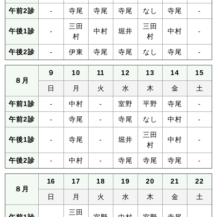
午前2診
-
寺尾
寺尾
寺尾
なし
寺尾
-
三田
三田
午後1診
-
中村
堀井
中村
-
村
村
午後2診
-
伊東
寺尾
寺尾
なし
寺尾
-
９
10
11
12
13
14
15
８月
日
月
火
水
木
金
土
午前1診
-
中村
-
室野
平野
寺尾
-
午前2診
-
寺尾
-
寺尾
なし
中村
-
三田
午後1診
-
寺尾
-
堀井
中村
-
村
午後2診
-
中村
-
寺尾
寺尾
寺尾
-
16
17
18
19
20
21
22
８月
日
月
火
水
木
金
土
三田