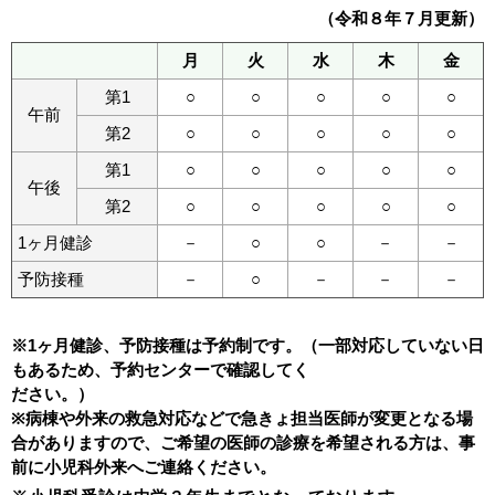
（令和８年７月更新）
月
火
水
木
金
第1
○
○
○
○
○
午前
第2
○
○
○
○
○
第1
○
○
○
○
○
午後
第2
○
○
○
○
○
1ヶ月健診
－
○
○
－
－
予防接種
－
○
－
－
－
※1ヶ月健診、予防接種は予約制です。（一部対応していない日
もあるため、予約センターで確認してく
ださい。）
※病棟や外来の救急対応などで急きょ担当医師が変更となる場
合がありますので、ご希望の医師の診療を希望される方は、事
前に小児科外来へご連絡ください。