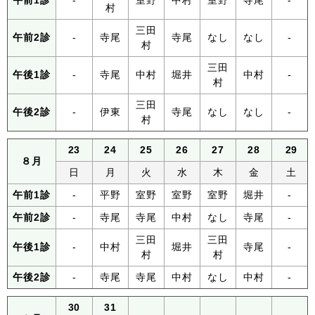
午前1診
-
室野
中村
室野
寺尾
-
村
三田
午前2診
-
寺尾
寺尾
なし
なし
-
村
三田
午後1診
-
寺尾
中村
堀井
中村
-
村
三田
午後2診
-
伊東
寺尾
なし
なし
-
村
23
24
25
26
27
28
29
８月
日
月
火
水
木
金
土
午前1診
-
平野
室野
室野
室野
堀井
-
午前2診
-
寺尾
寺尾
中村
なし
寺尾
-
三田
三田
午後1診
-
中村
堀井
寺尾
-
村
村
午後2診
-
寺尾
寺尾
中村
なし
中村
-
30
31